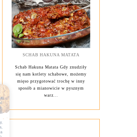
SCHAB HAKUNA MATATA
Schab Hakuna Matata Gdy znudziły
się nam kotlety schabowe, możemy
mięso przygotować trochę w inny
sposób a mianowicie w pysznym
warz...
na
ać
e-
ch
y,
a,
na