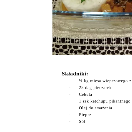
Składniki:
·
½ kg mięsa wieprzowego z 
·
25 dag pieczarek
·
Cebula
·
1 szk ketchupu pikantnego
·
Olej do smażenia
·
Pieprz
·
Sól