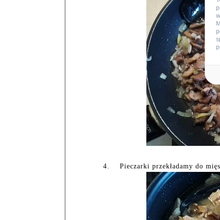
T
p
w
M
p
s
p
4.
Pieczarki przekładamy do mięs