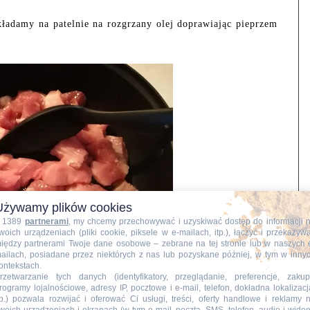
ładamy na patelnie na rozgrzany olej doprawiając pieprzem
Używamy plików cookies
 1389
partnerami
, my chcemy przechowywać i uzyskiwać dostęp do informacji 
woich urządzeniach (pliki cookie, piksele w e-mailach, itp.), łączyć i przekazyw
iędzy partnerami Twoje dane osobowe – zebrane na tej stronie lub w naszych 
ailach, posiadane przez niektórych z nas lub pozyskane później, w tym w inny
ontekstach.
rzetwarzanie tych danych (identyfikatory, przeglądanie, preferencje, zakup
imy prużymy na rozgrzanym oleju.
rogramy lojalnościowe, adresy IP, pocztowe i e-mail, telefon, dokładna lokalizacj
tp.) pozwala rozwijać i oferować Ci usługi, treści, oferty handlowe i reklamy 
 przyprawiamy pieprzem oraz solą.