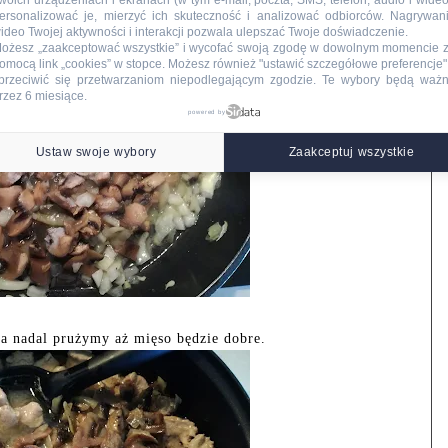
woich urządzeniach i ekranach (w tym e-mail, poczta, SMS, telefon, audio i wideo
ersonalizować je, mierzyć ich skuteczność i analizować odbiorców. Nagrywan
ideo Twojej aktywności i interakcji pozwala ulepszać Twoje doświadczenie.
ożesz „zaakceptować wszystkie” i wycofać swoją zgodę w dowolnym momencie 
omocą link „cookies” w stopce
. Możesz również "ustawić szczegółowe preferencje",
przeciwić się przetwarzaniom niepodlegającym zgodzie. Te wybory będą waż
rzez 6 miesiące.
powered by
Ustaw swoje wybory
Zaakceptuj wszystkie
a nadal prużymy aż mięso będzie dobre.