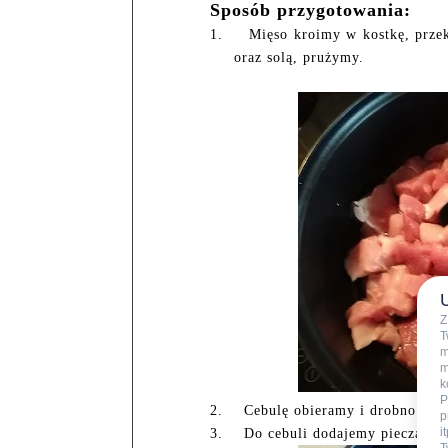
Sposób przygotowania:
1.
Mięso kroimy w kostkę, przek
oraz solą, prużymy.
Z
T
m
m
k
P
2.
Cebulę obieramy i drobno kro
p
i
3.
Do cebuli dodajemy pieczarki