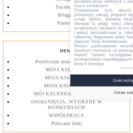
posiadane przez niektórych z na
innych kontekstach.
Facebook
Przetwarzanie tych danych (i
preferencje, zakupy, programy loj
Blogger
e-mail, telefon, dokładna lokal
Pinterest
oferować Ci usługi, treści, ofe
urządzeniach i ekranach (w tym e-
i wideo), personalizować je, mie
odbiorców. Nagrywanie wideo Twoje
ulepszać Twoje doświadczenie.
Możesz „zaakceptować wszyst
dowolnym momencie za pomocą l
MENU
również "ustawić szczegółowe 
przetwarzaniom niepodlegającym
Przelicznik miar kuchennych
przez 6 miesiące.
powered 
MOJA KSIĄŻKA I
MOJA KSIĄŻKA II
Zaakceptuj
MOJA KSIĄŻKA III
Ustaw swo
MÓJ KALENDARZ 2023 rok
OSIĄGNIĘCIA- WYGRANE W
KONKURSACH
WSPÓŁPRACA
Polecane linki