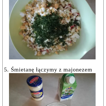
5.
Śmietanę łączymy z majonezem