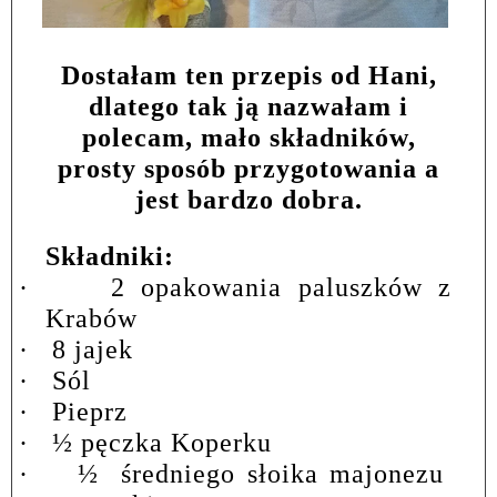
Dostałam ten przepis od Hani,
dlatego tak ją nazwałam i
polecam, mało składników,
prosty sposób przygotowania a
jest bardzo dobra.
Składniki:
·
2 opakowania paluszków z
Krabów
·
8 jajek
·
Sól
·
Pieprz
·
½ pęczka Koperku
·
½
średniego słoika majonezu