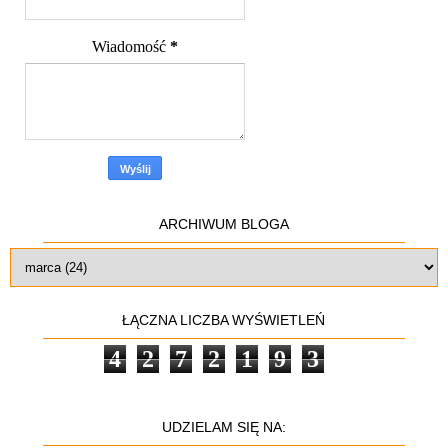
Wiadomość
*
ARCHIWUM BLOGA
ŁĄCZNA LICZBA WYŚWIETLEŃ
4
2
7
2
1
9
3
UDZIELAM SIĘ NA: