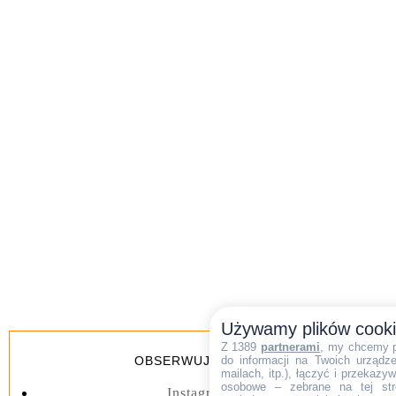
Używamy plików cook
Z 1389
partnerami
, my chcemy 
do informacji na Twoich urządzen
OBSERWUJ BLOGA
mailach, itp.), łączyć i przekaz
osobowe – zebrane na tej str
Instagram