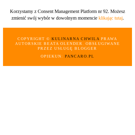
Korzystamy z Consent Management Platform nr 92. Możesz
zmienić swój wybór w dowolnym momencie
klikając tutaj
.
COPYRIGHT ©
KULINARNA CHWILA
PRAWA
AUTORSKIE BEATA OLENDER. OBSŁUGIWANE
PRZEZ USŁUGĘ BLOGGER
OPIEKUN:
PANCARO.PL