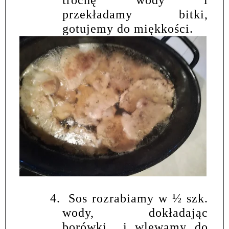
przekładamy bitki,
gotujemy do miękkości.
4.
Sos rozrabiamy w ½ szk.
wody, dokładając
borówki
i wlewamy do