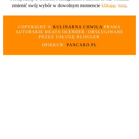
zmienić swój wybór w dowolnym momencie
klikając tutaj
.
COPYRIGHT ©
KULINARNA CHWILA
PRAWA
AUTORSKIE BEATA OLENDER. OBSŁUGIWANE
PRZEZ USŁUGĘ BLOGGER
OPIEKUN:
PANCARO.PL