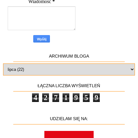
Wiadomość
*
ARCHIWUM BLOGA
ŁĄCZNA LICZBA WYŚWIETLEŃ
4
2
7
1
9
5
9
UDZIELAM SIĘ NA: