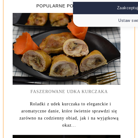
POPULARNE POSTY Z 7 DNI
Zaakceptuj
Ustaw swo
FASZEROWANE UDKA KURCZAKA
Roladki z udek kurczaka to eleganckie i
aromatyczne danie, które świetnie sprawdzi się
zarówno na codzienny obiad, jak i na wyjątkową
okaz...