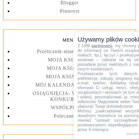
Blogger
Pinterest
Używamy plików cook
MENU
Z 1389
partnerami
, my chcemy 
do informacji na Twoich urządzen
Przelicznik miar kuchennych
mailach, itp.), łączyć i przekaz
MOJA KSIĄŻKA I
osobowe – zebrane na tej str
posiadane przez niektórych z na
MOJA KSIĄŻKA II
innych kontekstach.
Przetwarzanie tych danych (i
MOJA KSIĄŻKA III
preferencje, zakupy, programy loj
e-mail, telefon, dokładna lokal
MÓJ KALENDARZ 2023 rok
oferować Ci usługi, treści, ofe
urządzeniach i ekranach (w tym e-
OSIĄGNIĘCIA- WYGRANE W
i wideo), personalizować je, mie
KONKURSACH
odbiorców. Nagrywanie wideo Twoje
ulepszać Twoje doświadczenie.
WSPÓŁPRACA
Możesz „zaakceptować wszyst
dowolnym momencie za pomocą l
Polecane linki
również "ustawić szczegółowe 
przetwarzaniom niepodlegającym
przez 6 miesiące.
powered 