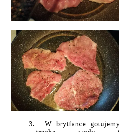
3.
W brytfance gotujemy
trochę wody i