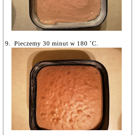
9.
Pieczemy 30 minut w 180
˚
C.