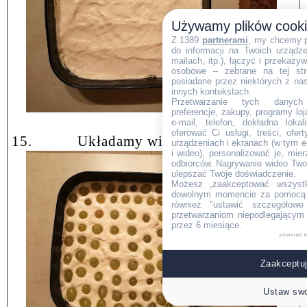
Używamy plików cook
Z 1389
partnerami
, my chcemy 
do informacji na Twoich urządzen
mailach, itp.), łączyć i przekaz
osobowe – zebrane na tej str
posiadane przez niektórych z na
innych kontekstach.
Przetwarzanie tych danych (i
preferencje, zakupy, programy loj
e-mail, telefon, dokładna lokal
oferować Ci usługi, treści, ofe
15.
Układamy winogrona.
urządzeniach i ekranach (w tym e-
i wideo), personalizować je, mie
odbiorców. Nagrywanie wideo Twoje
ulepszać Twoje doświadczenie.
Możesz „zaakceptować wszyst
dowolnym momencie za pomocą l
również "ustawić szczegółowe 
przetwarzaniom niepodlegającym
przez 6 miesiące.
powered 
Zaakceptuj
Ustaw swo