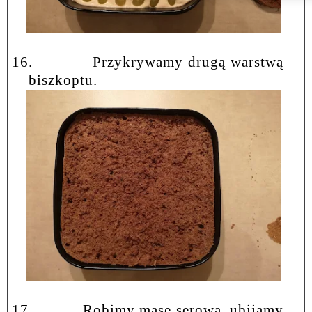
16.
Przykrywamy drugą warstwą
biszkoptu.
17.
Robimy masę serową, ubijamy