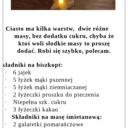
Ciasto ma kilka warstw,
dwie różne
masy, bez dodatku cukru, chyba że
ktoś woli słodkie masy to proszę
dodać. Robi się szybko, polecam.
Składniki na biszkopt:
·
6 jajek
·
5 łyżek mąki pszennej
·
5 łyżek mąki ziemniaczanej
·
2 łyżeczki proszku do pieczenia
·
Niepełna szk. cukru
·
3 łyżeczki kakao
Składniki na masę śmietanową:
·
2 galaretki pomarańczowe