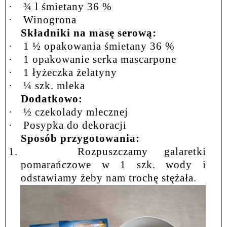
·
¾ l śmietany 36 %
·
Winogrona
Składniki na masę serową:
·
1 ½ opakowania śmietany 36 %
·
1 opakowanie serka mascarpone
·
1 łyżeczka żelatyny
·
¼ szk. mleka
Dodatkowo:
·
½ czekolady mlecznej
·
Posypka do dekoracji
Sposób przygotowania:
1.
Rozpuszczamy galaretki
pomarańczowe w 1 szk. wody i
odstawiamy żeby nam trochę stężała.