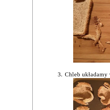
3.
Chleb układamy 