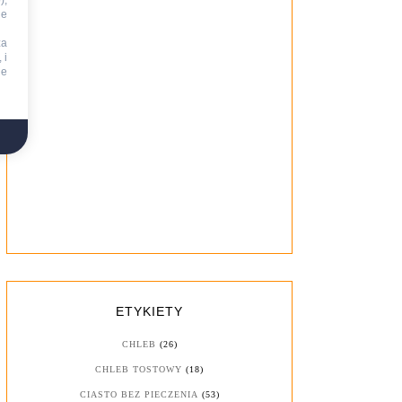
),
ie
za
 i
ne
ETYKIETY
CHLEB
(26)
CHLEB TOSTOWY
(18)
CIASTO BEZ PIECZENIA
(53)