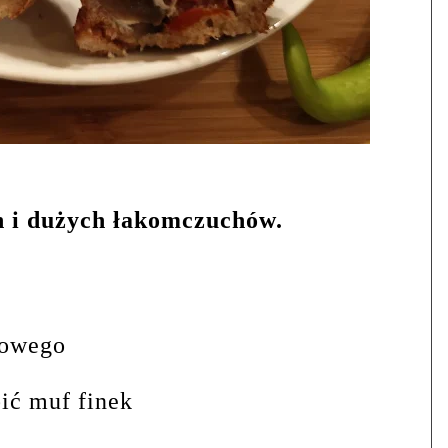
h i dużych łakomczuchów.
towego
bić muf finek