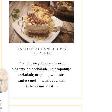
CIASTO BIAŁY ŚNIEG ( BEZ
PIECZENIA)
Dla poprawy humoru często
sięgamy po czekoladę, ja proponuję
czekoladę utopioną w masie,
na
zmieszanej z miodowymi
ać
kuleczkami a cał...
e-
ch
y,
a,
na