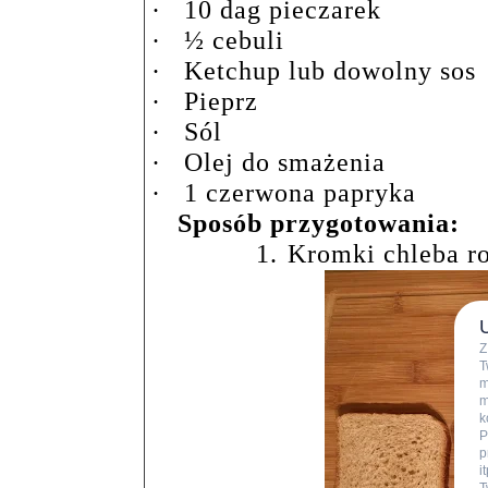
·
10 dag pieczarek
·
½ cebuli
·
Ketchup lub dowolny sos
·
Pieprz
·
Sól
·
Olej do smażenia
·
1 czerwona papryka
Sposób przygotowania:
1.
Kromki chleba r
Z
T
m
m
k
P
p
i