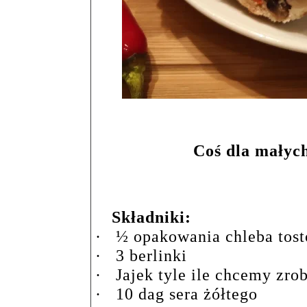
Coś dla małyc
Składniki:
·
½ opakowania chleba tos
·
3 berlinki
·
Jajek tyle ile chcemy zro
·
10 dag sera żółtego