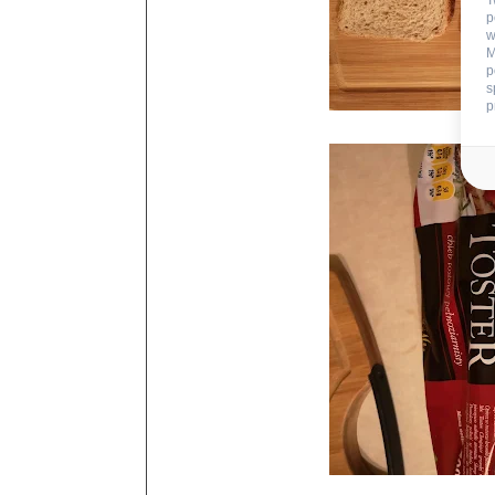
T
p
w
M
p
s
p