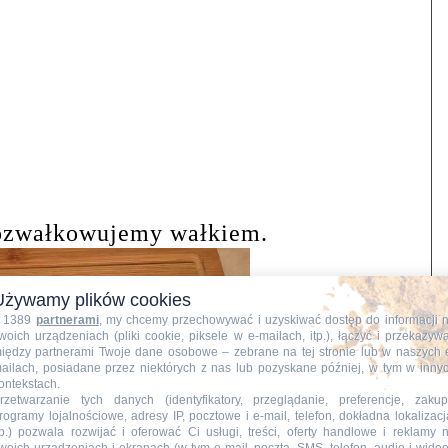
ozwałkowujemy wałkiem.
Używamy plików cookies
 1389
partnerami
, my chcemy przechowywać i uzyskiwać dostęp do informacji 
woich urządzeniach (pliki cookie, piksele w e-mailach, itp.), łączyć i przekazyw
iędzy partnerami Twoje dane osobowe – zebrane na tej stronie lub w naszych 
ailach, posiadane przez niektórych z nas lub pozyskane później, w tym w inny
ontekstach.
rzetwarzanie tych danych (identyfikatory, przeglądanie, preferencje, zakup
rogramy lojalnościowe, adresy IP, pocztowe i e-mail, telefon, dokładna lokalizacj
tp.) pozwala rozwijać i oferować Ci usługi, treści, oferty handlowe i reklamy 