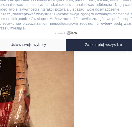
woich urządzeniach i ekranach (w tym e-mail, poczta, SMS, telefon, audio i wideo
ersonalizować je, mierzyć ich skuteczność i analizować odbiorców. Nagrywan
ideo Twojej aktywności i interakcji pozwala ulepszać Twoje doświadczenie.
ożesz „zaakceptować wszystkie” i wycofać swoją zgodę w dowolnym momencie 
omocą link „cookies” w stopce
. Możesz również "ustawić szczegółowe preferencje",
przeciwić się przetwarzaniom niepodlegającym zgodzie. Te wybory będą waż
rzez 6 miesiące.
powered by
Ustaw swoje wybory
Zaakceptuj wszystkie