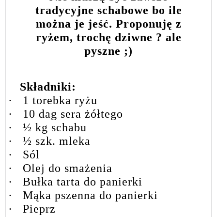
tradycyjne schabowe bo ile
można je jeść. Proponuję z
ryżem, trochę dziwne ? ale
pyszne ;)
Składniki:
·
1 torebka ryżu
·
10 dag sera żółtego
·
½ kg schabu
·
½ szk. mleka
·
Sól
·
Olej do smażenia
·
Bułka tarta do panierki
·
Mąka pszenna do panierki
·
Pieprz