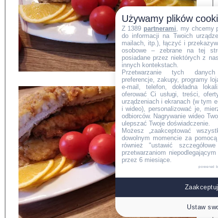
Używamy plików cook
Z 1389
partnerami
, my chcemy 
do informacji na Twoich urządzen
mailach, itp.), łączyć i przekaz
osobowe – zebrane na tej str
posiadane przez niektórych z na
innych kontekstach.
Przetwarzanie tych danych (i
preferencje, zakupy, programy loj
e-mail, telefon, dokładna lokal
oferować Ci usługi, treści, ofe
urządzeniach i ekranach (w tym e-
i wideo), personalizować je, mie
odbiorców. Nagrywanie wideo Twoje
ulepszać Twoje doświadczenie.
Możesz „zaakceptować wszyst
dowolnym momencie za pomocą l
również "ustawić szczegółowe 
przetwarzaniom niepodlegającym
przez 6 miesiące.
powered 
Zaakceptuj
Ustaw swo