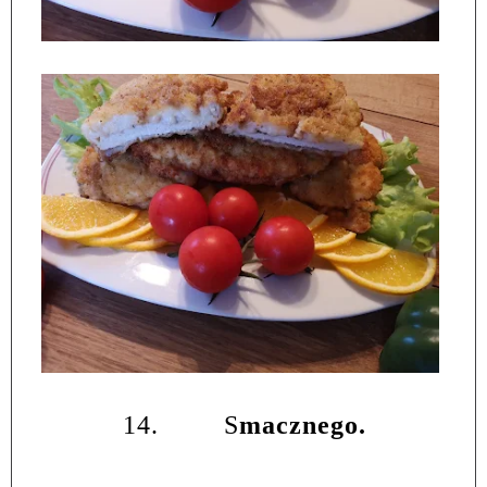
14.
S
macznego.