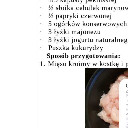
·
½ słoika cebulek maryno
·
½ papryki czerwonej
·
5 ogórków konserwowych
·
3 łyżki majonezu
·
3 łyżki jogurtu naturalne
·
Puszka kukurydzy
Sposób przygotowania:
1.
Mięso kroimy w kostkę i 
Z
T
m
m
k
P
p
i