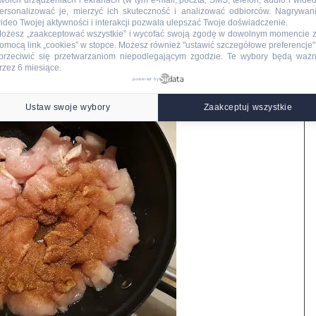
woich urządzeniach i ekranach (w tym e-mail, poczta, SMS, telefon, audio i wideo
ersonalizować je, mierzyć ich skuteczność i analizować odbiorców. Nagrywan
ideo Twojej aktywności i interakcji pozwala ulepszać Twoje doświadczenie.
ożesz „zaakceptować wszystkie” i wycofać swoją zgodę w dowolnym momencie 
omocą link „cookies” w stopce
. Możesz również "ustawić szczegółowe preferencje",
przeciwić się przetwarzaniom niepodlegającym zgodzie. Te wybory będą waż
rzez 6 miesiące.
powered by
yros oraz solą.
Ustaw swoje wybory
Zaakceptuj wszystkie