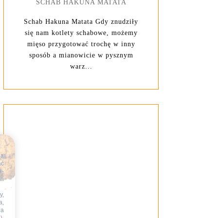
SCHAB HAKUNA MATATA
Schab Hakuna Matata Gdy znudziły
się nam kotlety schabowe, możemy
mięso przygotować trochę w inny
sposób a mianowicie w pysznym
warz...
na
ać
e-
ch
y,
a,
na