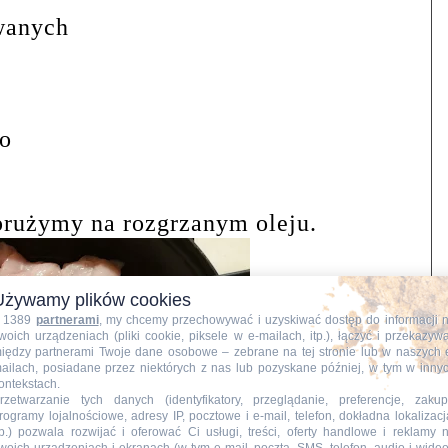
wanych
go
prużymy na rozgrzanym oleju.
Używamy plików cookies
 1389
partnerami
, my chcemy przechowywać i uzyskiwać dostęp do informacji 
woich urządzeniach (pliki cookie, piksele w e-mailach, itp.), łączyć i przekazyw
iędzy partnerami Twoje dane osobowe – zebrane na tej stronie lub w naszych 
ailach, posiadane przez niektórych z nas lub pozyskane później, w tym w inny
ontekstach.
rzetwarzanie tych danych (identyfikatory, przeglądanie, preferencje, zakup
rogramy lojalnościowe, adresy IP, pocztowe i e-mail, telefon, dokładna lokalizacj
tp.) pozwala rozwijać i oferować Ci usługi, treści, oferty handlowe i reklamy 