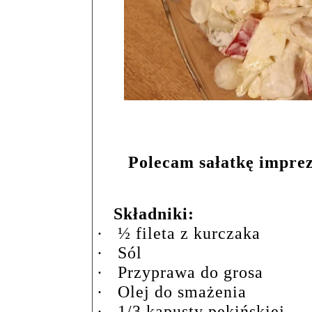
Polecam sałatkę imprezo
Składniki:
·
½ fileta z kurczaka
·
Sól
·
Przyprawa do grosa
·
Olej do smażenia
·
1/3 kapusty pekińskiej