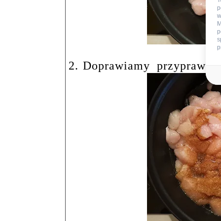
T
p
w
M
p
s
p
2.
Doprawiamy
przyprawą g