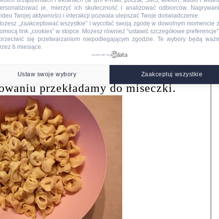
woich urządzeniach i ekranach (w tym e-mail, poczta, SMS, telefon, audio i wideo
ersonalizować je, mierzyć ich skuteczność i analizować odbiorców. Nagrywan
ideo Twojej aktywności i interakcji pozwala ulepszać Twoje doświadczenie.
ożesz „zaakceptować wszystkie” i wycofać swoją zgodę w dowolnym momencie 
omocą link „cookies” w stopce
. Możesz również "ustawić szczegółowe preferencje",
przeciwić się przetwarzaniom niepodlegającym zgodzie. Te wybory będą waż
rzez 6 miesiące.
powered by
Ustaw swoje wybory
Zaakceptuj wszystkie
owaniu przekładamy do miseczki.