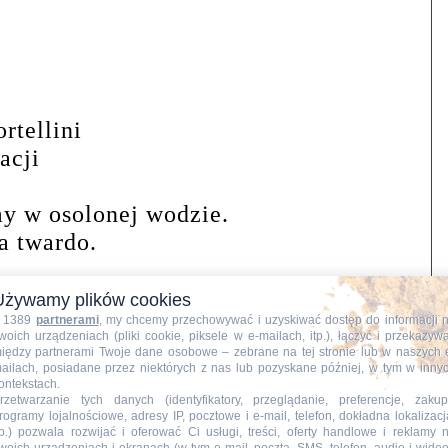
rtellini
acji
y w osolonej wodzie.
a twardo.
Używamy plików cookies
 1389
partnerami
, my chcemy przechowywać i uzyskiwać dostęp do informacji 
woich urządzeniach (pliki cookie, piksele w e-mailach, itp.), łączyć i przekazyw
iędzy partnerami Twoje dane osobowe – zebrane na tej stronie lub w naszych 
ailach, posiadane przez niektórych z nas lub pozyskane później, w tym w inny
ontekstach.
rzetwarzanie tych danych (identyfikatory, przeglądanie, preferencje, zakup
rogramy lojalnościowe, adresy IP, pocztowe i e-mail, telefon, dokładna lokalizacj
tp.) pozwala rozwijać i oferować Ci usługi, treści, oferty handlowe i reklamy 