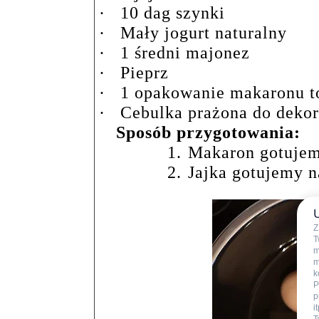
·
10 dag szynki
·
Mały jogurt naturalny
·
1 średni majonez
·
Pieprz
·
1 opakowanie makaronu to
·
Cebulka prażona do dekor
Sposób przygotowania:
1.
Makaron gotujem
2.
Jajka gotujemy n
Z
T
m
m
k
P
p
i