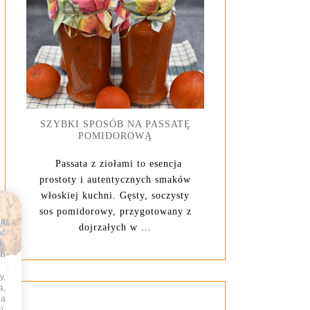
SZYBKI SPOSÓB NA PASSATĘ
POMIDOROWĄ
Passata z ziołami to esencja
prostoty i autentycznych smaków
włoskiej kuchni. Gęsty, soczysty
sos pomidorowy, przygotowany z
na
dojrzałych w ...
ać
e-
ch
y,
a,
na