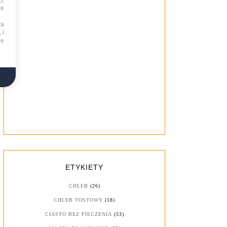
),
ie
za
 i
ne
ETYKIETY
CHLEB
(26)
CHLEB TOSTOWY
(18)
CIASTO BEZ PIECZENIA
(53)