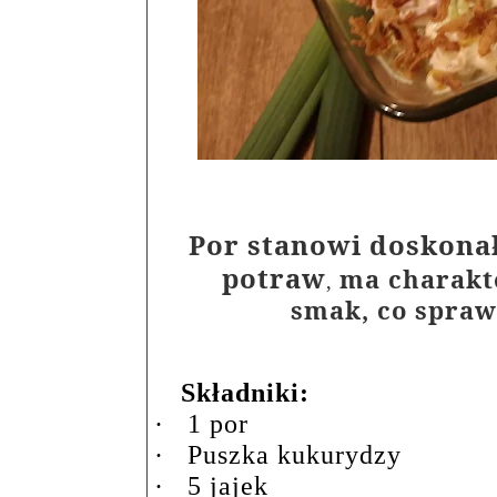
Por stanowi doskona
potraw
ma charakt
,
smak, co sprawi
Składniki:
·
1 por
·
Puszka kukurydzy
·
5 jajek