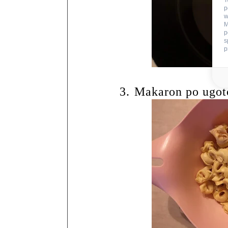
T
p
w
M
p
s
p
3.
Makaron po ugot