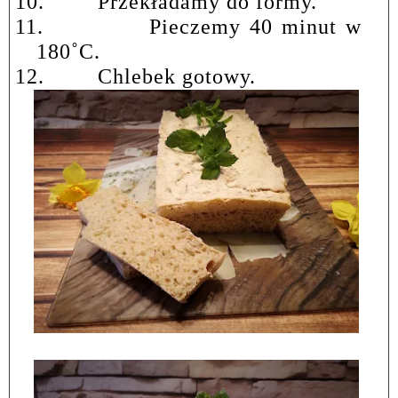
10.
Przekładamy do formy.
11.
Pieczemy 40 minut w
180
˚
C.
12.
Chlebek gotowy.