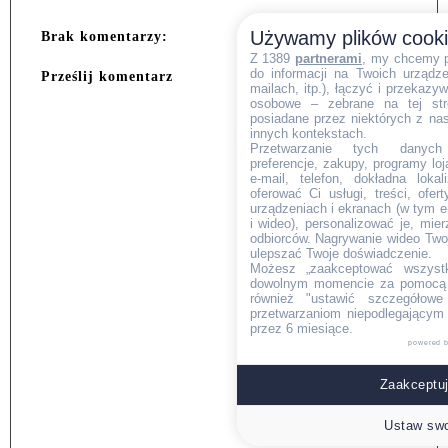
Używamy plików cook
Brak komentarzy:
Z 1389
partnerami
, my chcemy 
do informacji na Twoich urządzen
Prześlij komentarz
mailach, itp.), łączyć i przekaz
osobowe – zebrane na tej str
posiadane przez niektórych z na
innych kontekstach.
Przetwarzanie tych danych (i
preferencje, zakupy, programy loj
e-mail, telefon, dokładna lokal
oferować Ci usługi, treści, ofe
urządzeniach i ekranach (w tym e-
i wideo), personalizować je, mie
odbiorców. Nagrywanie wideo Twoje
ulepszać Twoje doświadczenie.
Możesz „zaakceptować wszyst
dowolnym momencie za pomocą l
również "ustawić szczegółowe 
przetwarzaniom niepodlegającym
przez 6 miesiące.
powered 
Zaakceptuj
Ustaw swo