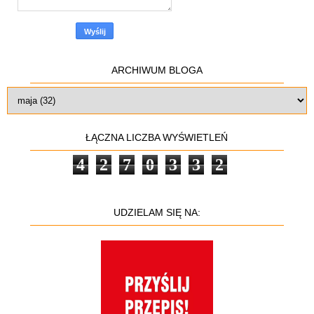
ARCHIWUM BLOGA
ŁĄCZNA LICZBA WYŚWIETLEŃ
4
2
7
0
3
3
2
UDZIELAM SIĘ NA: