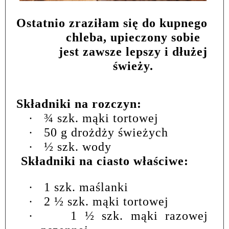
Ostatnio zraziłam się do kupnego
chleba, upieczony sobie
jest zawsze lepszy i dłużej
świeży.
Składniki na rozczyn:
·
¾ szk. mąki tortowej
·
50 g drożdży świeżych
·
½ szk. wody
Składniki na ciasto właściwe:
·
1 szk. maślanki
·
2 ½ szk. mąki tortowej
·
1 ½ szk. mąki razowej