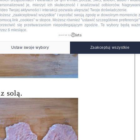
woich urządzeniach i ekranach (w tym e-mail, poczta, SMS, telefon, audio i wideo
ersonalizować je, mierzyć ich skuteczność i analizować odbiorców. Nagrywan
ideo Twojej aktywności i interakcji pozwala ulepszać Twoje doświadczenie.
ożesz „zaakceptować wszystkie” i wycofać swoją zgodę w dowolnym momencie 
omocą link „cookies” w stopce
. Możesz również "ustawić szczegółowe preferencje",
przeciwić się przetwarzaniom niepodlegającym zgodzie. Te wybory będą waż
rzez 6 miesiące.
powered by
Ustaw swoje wybory
Zaakceptuj wszystkie
z solą.