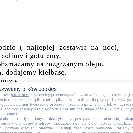
zie ( najlepiej zostawić na noc),
 solimy i gotujemy.
obsmażamy na rozgrzanym oleju.
a, dodajemy kiełbasę.
orowy.
Używamy plików cookies
 1389
partnerami
, my chcemy przechowywać i uzyskiwać dostęp do informacji 
j ilości wody, hartując wlewamy do
woich urządzeniach (pliki cookie, piksele w e-mailach, itp.), łączyć i przekazyw
, sos musi być gęsty.
iędzy partnerami Twoje dane osobowe – zebrane na tej stronie lub w naszych 
ailach, posiadane przez niektórych z nas lub pozyskane później, w tym w inny
ozbijamy.
ontekstach.
rzetwarzanie tych danych (identyfikatory, przeglądanie, preferencje, zakup
rogramy lojalnościowe, adresy IP, pocztowe i e-mail, telefon, dokładna lokalizacj
tp.) pozwala rozwijać i oferować Ci usługi, treści, oferty handlowe i reklamy 