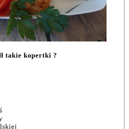
ł takie kopertki ?
ś
y
lskiej