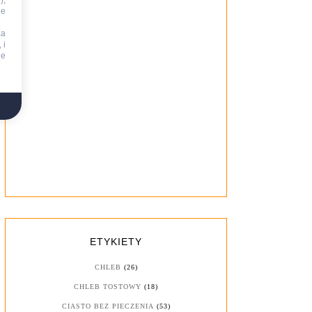
),
ie
za
 i
ne
ETYKIETY
CHLEB
(26)
CHLEB TOSTOWY
(18)
CIASTO BEZ PIECZENIA
(53)