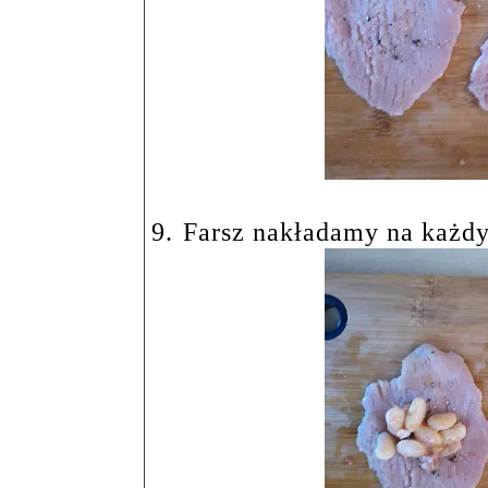
9.
Farsz nakładamy na każdy