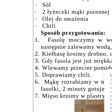
·
Sól
·
2 łyżeczki mąki pszennej
·
Olej do smażenia
·
Chili
Sposób przygotowania:
1.
Fasolę moczymy w wod
następnie zalewamy wodą,
2.
Kiełbasę kroimy drobno, 
3.
Gdy fasola jest już miękk
4.
Wlewamy przecier pomid
5.
Doprawiamy chili.
Z
6.
Mąkę rozrabiamy w małe
T
fasolki, 2 minuty gotujemy
m
m
7.
Mięso kroimy w plastry, r
k
P
p
i