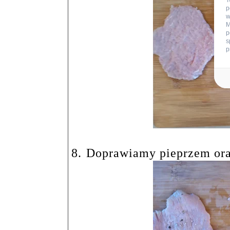
T
p
w
M
p
s
p
8.
Doprawiamy pieprzem ora