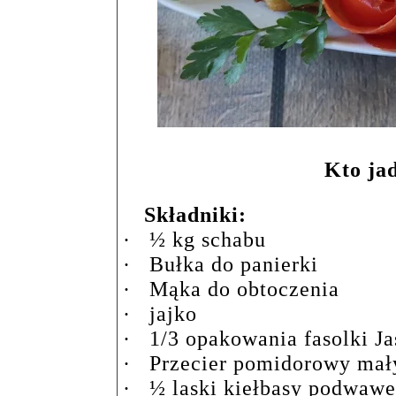
Kto jad
Składniki:
·
½ kg schabu
·
Bułka do panierki
·
Mąka do obtoczenia
·
jajko
·
1/3 opakowania fasolki Ja
·
Przecier pomidorowy mał
·
½ laski kiełbasy podwawe