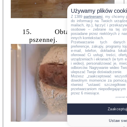
Używamy plików cook
Z 1389
partnerami
, my chcemy 
do informacji na Twoich urządzen
mailach, itp.), łączyć i przekaz
osobowe – zebrane na tej str
15.
Obtaczamy w mące
posiadane przez niektórych z na
innych kontekstach.
pszennej.
Przetwarzanie tych danych (i
preferencje, zakupy, programy loj
e-mail, telefon, dokładna lokal
oferować Ci usługi, treści, ofe
urządzeniach i ekranach (w tym e-
i wideo), personalizować je, mie
odbiorców. Nagrywanie wideo Twoje
ulepszać Twoje doświadczenie.
Możesz „zaakceptować wszyst
dowolnym momencie za pomocą l
również "ustawić szczegółowe 
przetwarzaniom niepodlegającym
przez 6 miesiące.
powered 
Zaakceptuj
Ustaw swo