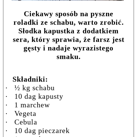
Ciekawy sposób na pyszne
roladki ze schabu, warto zrobić.
Słodka kapustka z dodatkiem
sera, który sprawia, że farsz jest
gęsty i nadaje wyrazistego
smaku.
Składniki:
·
½ kg schabu
·
10 dag kapusty
·
1 marchew
·
Vegeta
·
Cebula
·
10 dag pieczarek