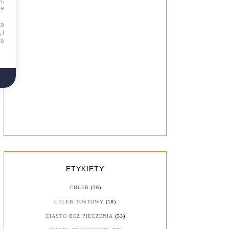
),
ie
za
 i
ne
ETYKIETY
CHLEB
(26)
CHLEB TOSTOWY
(18)
CIASTO BEZ PIECZENIA
(53)