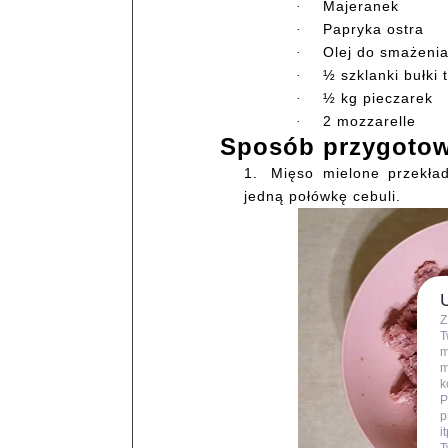
Majeranek
·
Papryka ostra
·
Olej do smażeni
·
½ szklanki bułki t
·
½ kg pieczarek
·
2 mozzarelle
·
Sposób przygotow
1.
Mięso mielone przekła
jedną połówkę cebuli.
Z
T
m
m
k
P
p
i