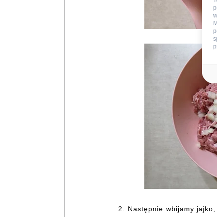
T
p
w
M
p
s
p
2.
Następnie wbijamy jajko