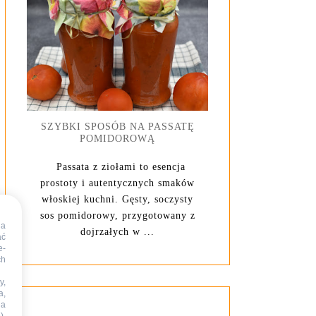
SZYBKI SPOSÓB NA PASSATĘ
POMIDOROWĄ
Passata z ziołami to esencja
prostoty i autentycznych smaków
włoskiej kuchni. Gęsty, soczysty
sos pomidorowy, przygotowany z
na
dojrzałych w ...
ać
e-
ch
y,
a,
na