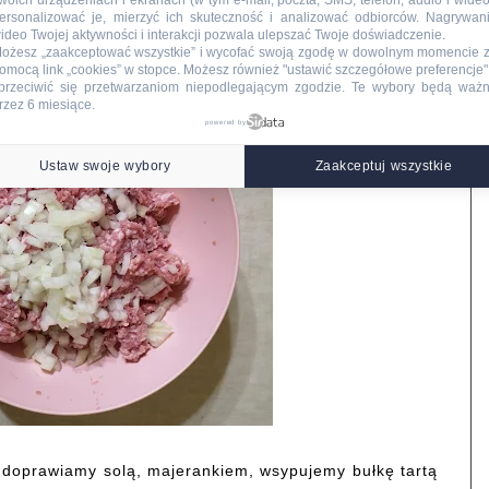
woich urządzeniach i ekranach (w tym e-mail, poczta, SMS, telefon, audio i wideo
ersonalizować je, mierzyć ich skuteczność i analizować odbiorców. Nagrywan
ideo Twojej aktywności i interakcji pozwala ulepszać Twoje doświadczenie.
ożesz „zaakceptować wszystkie” i wycofać swoją zgodę w dowolnym momencie 
omocą link „cookies” w stopce
. Możesz również "ustawić szczegółowe preferencje",
przeciwić się przetwarzaniom niepodlegającym zgodzie. Te wybory będą waż
rzez 6 miesiące.
powered by
Ustaw swoje wybory
Zaakceptuj wszystkie
, doprawiamy solą, majerankiem, wsypujemy bułkę tartą