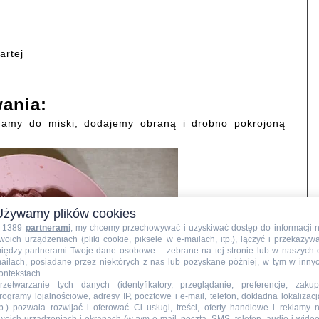
a
artej
ania:
damy do miski, dodajemy obraną i drobno pokrojoną
Używamy plików cookies
 1389
partnerami
, my chcemy przechowywać i uzyskiwać dostęp do informacji 
woich urządzeniach (pliki cookie, piksele w e-mailach, itp.), łączyć i przekazyw
iędzy partnerami Twoje dane osobowe – zebrane na tej stronie lub w naszych 
ailach, posiadane przez niektórych z nas lub pozyskane później, w tym w inny
ontekstach.
rzetwarzanie tych danych (identyfikatory, przeglądanie, preferencje, zakup
rogramy lojalnościowe, adresy IP, pocztowe i e-mail, telefon, dokładna lokalizacj
tp.) pozwala rozwijać i oferować Ci usługi, treści, oferty handlowe i reklamy 