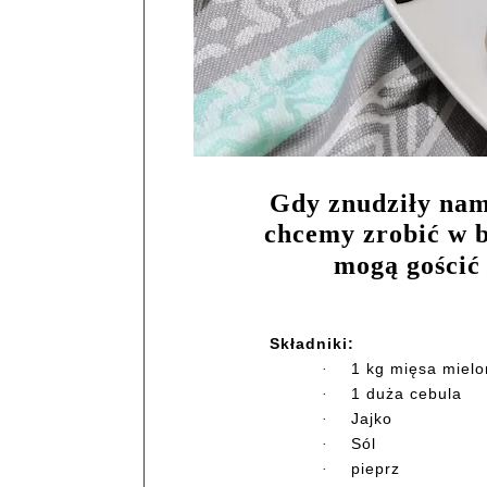
Gdy znudziły nam 
chcemy zrobić w b
mogą gościć
Składniki:
1 kg mięsa mielo
·
1 duża cebula
·
Jajko
·
Sól
·
pieprz
·