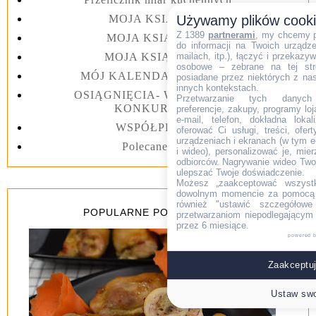
Używamy plików cook
MOJA KSIĄŻKA I
Z 1389
partnerami
, my chcemy 
MOJA KSIĄŻKA II
do informacji na Twoich urządzen
mailach, itp.), łączyć i przekaz
MOJA KSIĄŻKA III
osobowe – zebrane na tej str
MÓJ KALENDARZ 2023 rok
posiadane przez niektórych z na
innych kontekstach.
OSIĄGNIĘCIA- WYGRANE W
Przetwarzanie tych danych (i
KONKURSACH
preferencje, zakupy, programy loj
e-mail, telefon, dokładna lokal
WSPÓŁPRACA
oferować Ci usługi, treści, ofe
urządzeniach i ekranach (w tym e-
Polecane linki
i wideo), personalizować je, mie
odbiorców. Nagrywanie wideo Twoje
ulepszać Twoje doświadczenie.
Możesz „zaakceptować wszyst
dowolnym momencie za pomocą l
również "ustawić szczegółowe 
POPULARNE POSTY Z 7 DNI
przetwarzaniom niepodlegającym
przez 6 miesiące.
powered 
Zaakceptuj
Ustaw swo