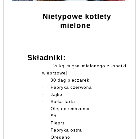
Nietypowe kotlety
mielone
Składniki:
½ kg mięsa mielonego z łopatki
·
wieprzowej
30 dag pieczarek
·
Papryka czerwona
·
Jajko
·
Bułka tarta
·
Olej do smażenia
·
Sól
·
Pieprz
·
Papryka ostra
·
Oregano
·