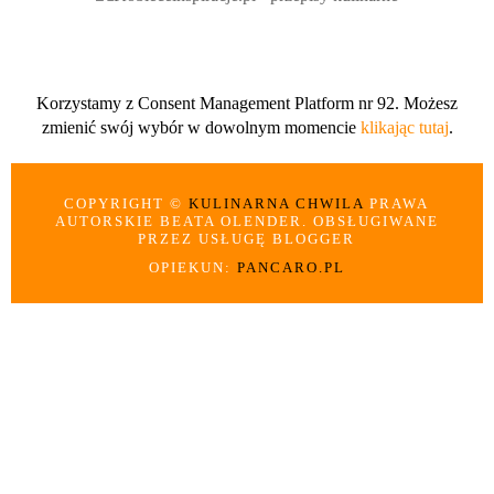
Korzystamy z Consent Management Platform nr 92. Możesz
zmienić swój wybór w dowolnym momencie
klikając tutaj
.
COPYRIGHT ©
KULINARNA CHWILA
PRAWA
AUTORSKIE BEATA OLENDER. OBSŁUGIWANE
PRZEZ USŁUGĘ BLOGGER
OPIEKUN:
PANCARO.PL