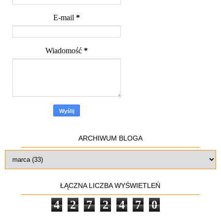
E-mail
*
Wiadomość
*
ARCHIWUM BLOGA
ŁĄCZNA LICZBA WYŚWIETLEŃ
4
2
7
2
4
7
0