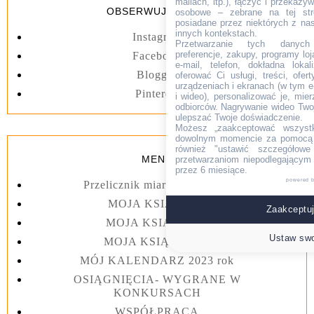
mailach, itp.), łączyć i przekaz
OBSERWUJ BLOGA
osobowe – zebrane na tej str
posiadane przez niektórych z na
innych kontekstach.
Instagram
Przetwarzanie tych danych (i
preferencje, zakupy, programy loj
Facebook
e-mail, telefon, dokładna lokal
Blogger
oferować Ci usługi, treści, ofe
urządzeniach i ekranach (w tym e-
Pinterest
i wideo), personalizować je, mie
odbiorców. Nagrywanie wideo Twoje
ulepszać Twoje doświadczenie.
Możesz „zaakceptować wszyst
dowolnym momencie za pomocą l
również "ustawić szczegółowe 
MENU
przetwarzaniom niepodlegającym
przez 6 miesiące.
powered 
Przelicznik miar kuchennych
MOJA KSIĄŻKA I
Zaakceptuj
MOJA KSIĄŻKA II
Ustaw swo
MOJA KSIĄŻKA III
MÓJ KALENDARZ 2023 rok
OSIĄGNIĘCIA- WYGRANE W
KONKURSACH
WSPÓŁPRACA