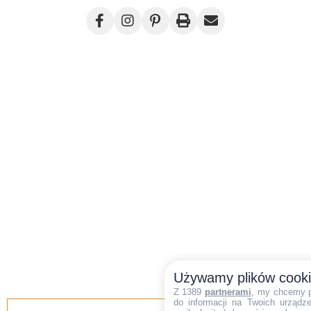
Używamy plików cook
Z 1389
partnerami
, my chcemy 
do informacji na Twoich urządzen