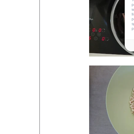
T
p
w
M
p
s
p