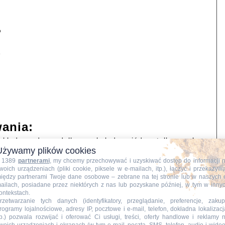
%
e
ania:
ekładamy do rondelka, czekolady, miód, nutelle, masło,
Używamy plików cookies
 chwili rozpuszczenia, następnie łączymy z ryżem i
 1389
partnerami
, my chcemy przechowywać i uzyskiwać dostęp do informacji 
nicy 24cm x 24 cm. Chłodzimy 10 minut w lodówce
woich urządzeniach (pliki cookie, piksele w e-mailach, itp.), łączyć i przekazyw
iędzy partnerami Twoje dane osobowe – zebrane na tej stronie lub w naszych 
ailach, posiadane przez niektórych z nas lub pozyskane później, w tym w inny
ontekstach.
rzetwarzanie tych danych (identyfikatory, przeglądanie, preferencje, zakup
rogramy lojalnościowe, adresy IP, pocztowe i e-mail, telefon, dokładna lokalizacj
tp.) pozwala rozwijać i oferować Ci usługi, treści, oferty handlowe i reklamy 