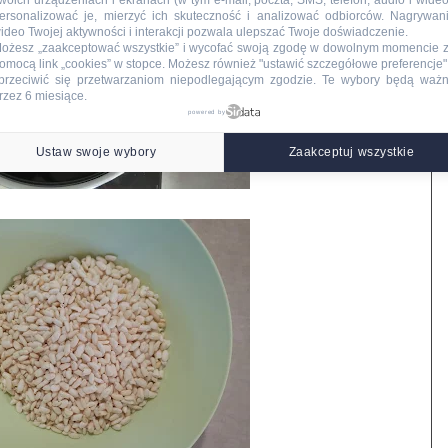
woich urządzeniach i ekranach (w tym e-mail, poczta, SMS, telefon, audio i wideo
ersonalizować je, mierzyć ich skuteczność i analizować odbiorców. Nagrywan
ideo Twojej aktywności i interakcji pozwala ulepszać Twoje doświadczenie.
ożesz „zaakceptować wszystkie” i wycofać swoją zgodę w dowolnym momencie 
omocą link „cookies” w stopce
. Możesz również "ustawić szczegółowe preferencje",
przeciwić się przetwarzaniom niepodlegającym zgodzie. Te wybory będą waż
rzez 6 miesiące.
powered by
Ustaw swoje wybory
Zaakceptuj wszystkie