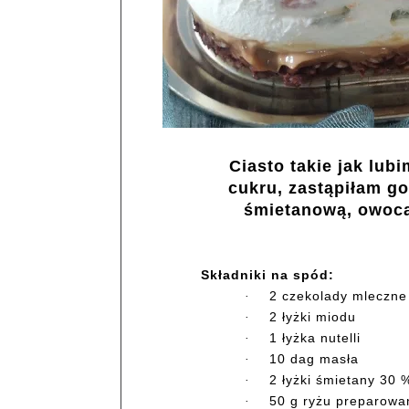
Ciasto takie jak lub
cukru, zastąpiłam go
śmietanową, owoca
Składniki na spód:
2 czekolady mleczne
·
2 łyżki miodu
·
1 łyżka nutelli
·
10 dag masła
·
2 łyżki śmietany 30 
·
50 g ryżu preparow
·