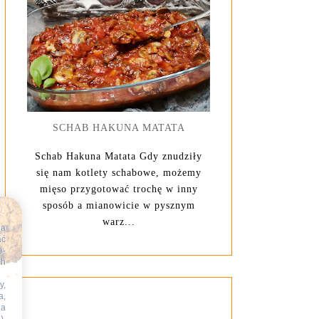
SCHAB HAKUNA MATATA
Schab Hakuna Matata Gdy znudziły
się nam kotlety schabowe, możemy
mięso przygotować trochę w inny
sposób a mianowicie w pysznym
warz...
na
ać
e-
ch
y,
a,
na