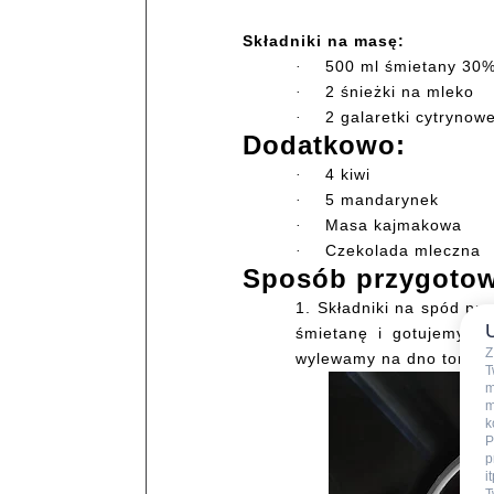
Składniki na masę:
500 ml śmietany 30
·
2 śnieżki na mleko
·
2 galaretki cytrynow
·
Dodatkowo:
4 kiwi
·
5 mandarynek
·
Masa kajmakowa
·
Czekolada mleczna
·
Sposób przygotow
1.
Składniki na spód prz
śmietanę i gotujemy do
Z
wylewamy na dno tortow
T
m
m
k
P
p
i