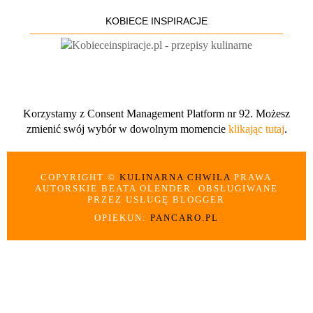
KOBIECE INSPIRACJE
Korzystamy z Consent Management Platform nr 92. Możesz
zmienić swój wybór w dowolnym momencie
klikając tutaj
.
COPYRIGHT ©
KULINARNA CHWILA
PRAWA
AUTORSKIE BEATA OLENDER. OBSŁUGIWANE
PRZEZ USŁUGĘ BLOGGER
OPIEKUN:
PANCARO.PL