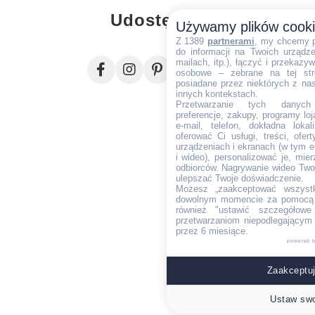
Udostępnij
Używamy plików cook
Z 1389
partnerami
, my chcemy 
do informacji na Twoich urządzen
mailach, itp.), łączyć i przekaz
osobowe – zebrane na tej str
posiadane przez niektórych z na
innych kontekstach.
Przetwarzanie tych danych (i
preferencje, zakupy, programy loj
e-mail, telefon, dokładna lokal
oferować Ci usługi, treści, ofe
urządzeniach i ekranach (w tym e-
i wideo), personalizować je, mie
odbiorców. Nagrywanie wideo Twoje
ulepszać Twoje doświadczenie.
Możesz „zaakceptować wszyst
dowolnym momencie za pomocą l
również "ustawić szczegółowe 
przetwarzaniom niepodlegającym
przez 6 miesiące.
powered 
Zaakceptuj
Ustaw swo