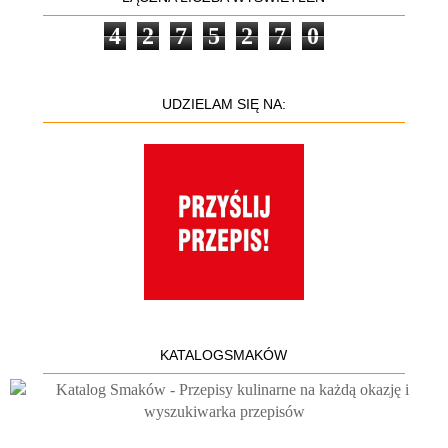
4
2
7
5
2
7
0
UDZIELAM SIĘ NA:
KATALOGSMAKÓW