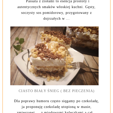
Passata z ziołami to esencja prostoty i
autentycznych smaków włoskiej kuchni. Gęsty,
soczysty sos pomidorowy, przygotowany z
dojrzałych w ...
CIASTO BIAŁY ŚNIEG ( BEZ PIECZENIA)
Dla poprawy humoru często sięgamy po czekoladę,
ja proponuję czekoladę utopioną w masie,
zmieszanej z miodowymi kuleczkami a cał...