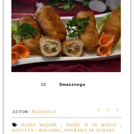
10.
Smacznego
AUTOR:
REDAKCJA
DANIA MIĘSNE
,
DANIE W 30 MINUT
,
KOTLETY - ROLADKI
,
POTRAWY ZE SCHABU