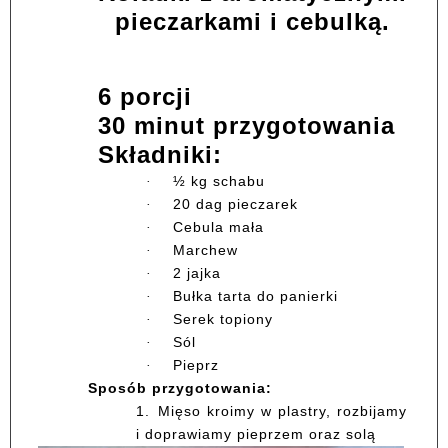
pieczarkami i cebulką.
6 porcji
30 minut przygotowania
Składniki:
½ kg schabu
·
20 dag pieczarek
·
Cebula mała
·
Marchew
·
2 jajka
·
Bułka tarta do panierki
·
Serek topiony
·
Sól
·
Pieprz
·
Sposób przygotowania:
1.
Mięso kroimy w plastry, rozbijamy
i doprawiamy pieprzem oraz solą