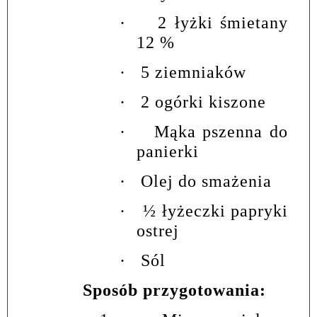
·
2 łyżki śmietany
12 %
·
5 ziemniaków
·
2 ogórki kiszone
·
Mąka pszenna do
panierki
·
Olej do smażenia
·
½ łyżeczki papryki
ostrej
·
Sól
Sposób przygotowania: