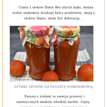
Ciasto z serków Danio Bez użycia mąki, można
zrobić znakomity biszkopt który przełożony masą z
serków Danio, może być dekoracją...
SZYBKI SPOSÓB NA PASSATĘ POMIDOROWĄ
Passata z ziołami to esencja prostoty i
autentycznych smaków włoskiej kuchni. Gęsty,