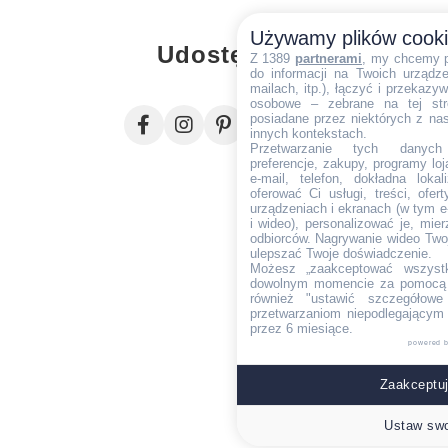
Używamy plików cook
Udostępnij
Z 1389
partnerami
, my chcemy 
do informacji na Twoich urządzen
mailach, itp.), łączyć i przekaz
osobowe – zebrane na tej str
posiadane przez niektórych z na
innych kontekstach.
Przetwarzanie tych danych (i
preferencje, zakupy, programy loj
e-mail, telefon, dokładna lokal
oferować Ci usługi, treści, ofe
urządzeniach i ekranach (w tym e-
i wideo), personalizować je, mie
odbiorców. Nagrywanie wideo Twoje
ulepszać Twoje doświadczenie.
Możesz „zaakceptować wszyst
dowolnym momencie za pomocą l
również "ustawić szczegółowe 
przetwarzaniom niepodlegającym
przez 6 miesiące.
powered 
Zaakceptuj
Ustaw swo