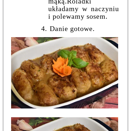
mąką.
Roladki
układamy w naczyniu
i polewamy sosem.
4.
Danie gotowe.