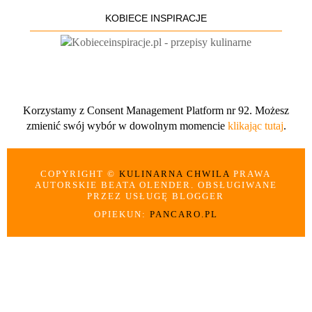
KOBIECE INSPIRACJE
Korzystamy z Consent Management Platform nr 92. Możesz
zmienić swój wybór w dowolnym momencie
klikając tutaj
.
COPYRIGHT ©
KULINARNA CHWILA
PRAWA
AUTORSKIE BEATA OLENDER. OBSŁUGIWANE
PRZEZ USŁUGĘ BLOGGER
OPIEKUN:
PANCARO.PL