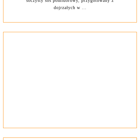
soczysty sos pomidorowy, przygotowany z
dojrzałych w ...