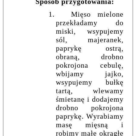
Sposób przygotowania:
1.
Mięso mielone
przekładamy do
miski, wsypujemy
sól, majeranek,
paprykę ostrą,
obraną, drobno
pokrojona cebulę,
wbijamy jajko,
wsypujemy bułkę
tartą, wlewamy
śmietanę i dodajemy
drobno pokrojona
paprykę. Wyrabiamy
masę mięsną i
robimy małe okrągłe