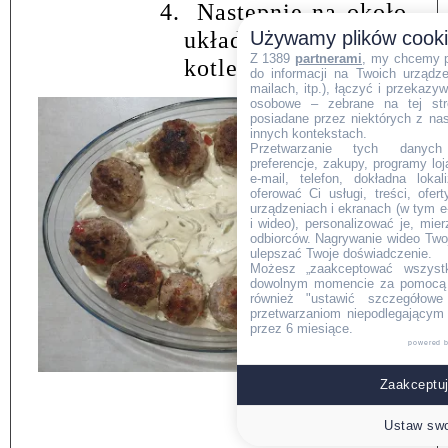
4.
Następnie na około
Używamy plików cook
układamy usmażone
Z 1389
partnerami
, my chcemy 
kotlety.
do informacji na Twoich urządzen
mailach, itp.), łączyć i przekaz
osobowe – zebrane na tej str
posiadane przez niektórych z na
innych kontekstach.
Przetwarzanie tych danych (i
preferencje, zakupy, programy loj
e-mail, telefon, dokładna lokal
oferować Ci usługi, treści, ofe
urządzeniach i ekranach (w tym e-
i wideo), personalizować je, mie
odbiorców. Nagrywanie wideo Twoje
ulepszać Twoje doświadczenie.
Możesz „zaakceptować wszyst
dowolnym momencie za pomocą l
również "ustawić szczegółowe 
przetwarzaniom niepodlegającym
przez 6 miesiące.
powered 
Zaakceptuj
Ustaw swo