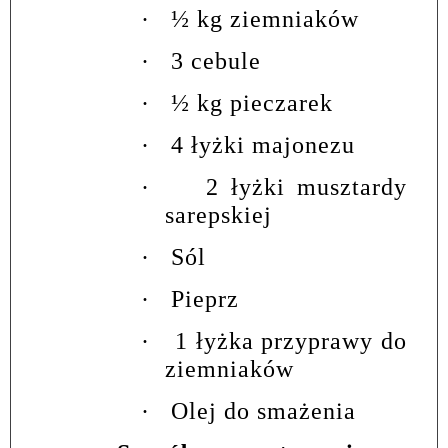
·
½ kg ziemniaków
·
3 cebule
·
½ kg pieczarek
·
4 łyżki majonezu
·
2 łyżki musztardy
sarepskiej
·
Sól
·
Pieprz
·
1 łyżka przyprawy do
ziemniaków
·
Olej do smażenia