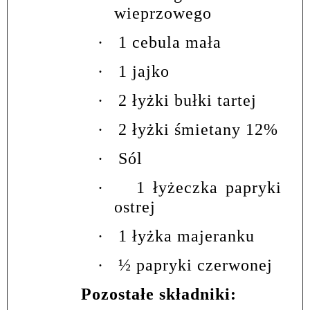
wieprzowego
·
1 cebula mała
·
1 jajko
·
2 łyżki bułki tartej
·
2 łyżki śmietany 12%
·
Sól
·
1 łyżeczka papryki
ostrej
·
1 łyżka majeranku
·
½ papryki czerwonej
Pozostałe składniki: