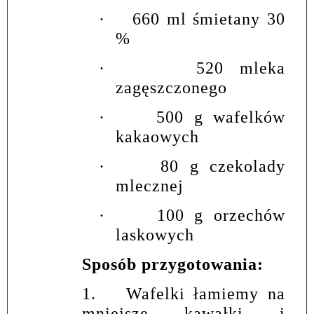
·
660 ml śmietany 30
%
·
520 mleka
zagęszczonego
·
500 g wafelków
kakaowych
·
80 g czekolady
mlecznej
·
100 g orzechów
laskowych
Sposób przygotowania:
1.
Wafelki łamiemy na
mniejsze kawałki i