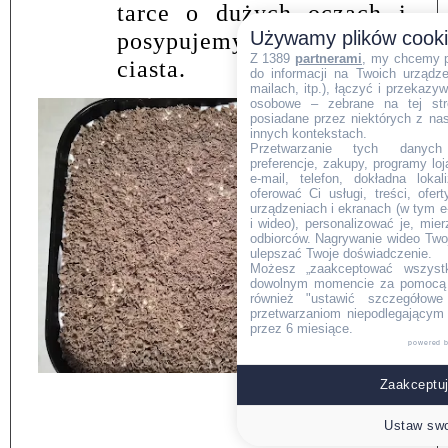
tarce o dużych oczach i
Używamy plików cook
posypujemy wierzch
Z 1389
partnerami
, my chcemy 
ciasta.
do informacji na Twoich urządzen
mailach, itp.), łączyć i przekaz
osobowe – zebrane na tej str
posiadane przez niektórych z na
innych kontekstach.
Przetwarzanie tych danych (i
preferencje, zakupy, programy loj
e-mail, telefon, dokładna lokal
oferować Ci usługi, treści, ofe
urządzeniach i ekranach (w tym e-
i wideo), personalizować je, mie
odbiorców. Nagrywanie wideo Twoje
ulepszać Twoje doświadczenie.
Możesz „zaakceptować wszyst
dowolnym momencie za pomocą l
również "ustawić szczegółowe 
przetwarzaniom niepodlegającym
przez 6 miesiące.
powered 
Zaakceptuj
Ustaw swo