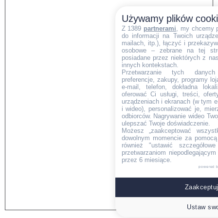
Używamy plików cook
Z 1389
partnerami
, my chcemy 
do informacji na Twoich urządzen
mailach, itp.), łączyć i przekaz
osobowe – zebrane na tej str
posiadane przez niektórych z na
innych kontekstach.
Przetwarzanie tych danych (i
preferencje, zakupy, programy loj
e-mail, telefon, dokładna lokal
oferować Ci usługi, treści, ofe
urządzeniach i ekranach (w tym e-
i wideo), personalizować je, mie
odbiorców. Nagrywanie wideo Twoje
ulepszać Twoje doświadczenie.
Możesz „zaakceptować wszyst
dowolnym momencie za pomocą l
również "ustawić szczegółowe 
przetwarzaniom niepodlegającym
przez 6 miesiące.
powered 
Zaakceptuj
Ustaw swo