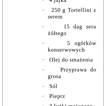
·
4 jajka
·
250 g Tortellini z
serem
·
15 dag sera
żółtego
·
5 ogórków
konserwowych
·
Olej do smażenia
·
Przyprawa do
grosa
·
Sól
·
Pieprz