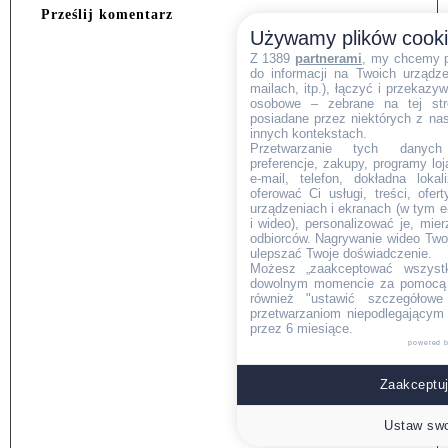
Prześlij komentarz
Używamy plików cook
Z 1389
partnerami
, my chcemy 
do informacji na Twoich urządzen
mailach, itp.), łączyć i przekaz
osobowe – zebrane na tej str
posiadane przez niektórych z na
innych kontekstach.
Przetwarzanie tych danych (i
preferencje, zakupy, programy loj
e-mail, telefon, dokładna lokal
oferować Ci usługi, treści, ofe
urządzeniach i ekranach (w tym e-
i wideo), personalizować je, mie
odbiorców. Nagrywanie wideo Twoje
ulepszać Twoje doświadczenie.
Możesz „zaakceptować wszyst
dowolnym momencie za pomocą l
również "ustawić szczegółowe 
przetwarzaniom niepodlegającym
przez 6 miesiące.
powered 
Zaakceptuj
Ustaw swo