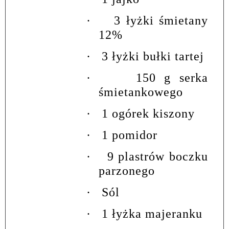
·
3 łyżki śmietany
12%
·
3 łyżki bułki tartej
·
150 g serka
śmietankowego
·
1 ogórek kiszony
·
1 pomidor
·
9 plastrów boczku
parzonego
·
Sól
·
1 łyżka majeranku