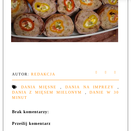
AUTOR:
REDAKCJA
DANIA MIĘSNE
,
DANIA NA IMPREZY
,
DANIA Z MIĘSEM MIELONYM
,
DANIE W 30
MINUT
Brak komentarzy:
Prześlij komentarz