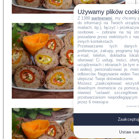
Używamy plików cook
Z 1389
partnerami
, my chcemy 
do informacji na Twoich urządzen
mailach, itp.), łączyć i przekaz
osobowe – zebrane na tej str
posiadane przez niektórych z na
innych kontekstach.
Przetwarzanie tych danych (i
preferencje, zakupy, programy loj
e-mail, telefon, dokładna lokal
oferować Ci usługi, treści, ofe
urządzeniach i ekranach (w tym e-
i wideo), personalizować je, mie
odbiorców. Nagrywanie wideo Twoje
ulepszać Twoje doświadczenie.
Możesz „zaakceptować wszyst
dowolnym momencie za pomocą l
również "ustawić szczegółowe 
przetwarzaniom niepodlegającym
przez 6 miesiące.
powered 
Zaakceptuj
Ustaw swo