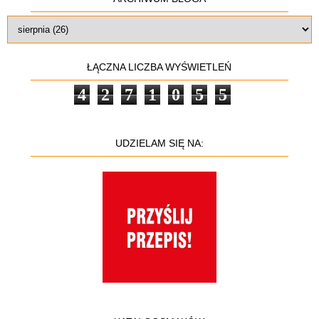
ŁĄCZNA LICZBA WYŚWIETLEŃ
4
2
7
1
0
5
5
UDZIELAM SIĘ NA: