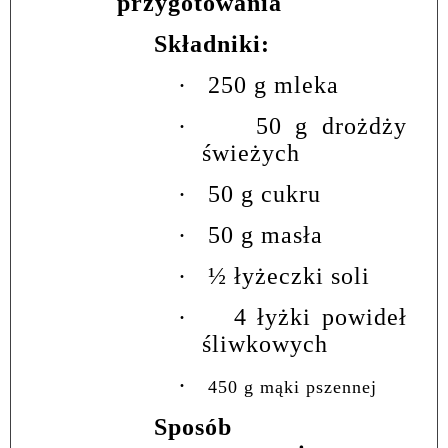
przygotowania
Składniki:
·
250 g mleka
·
50 g drożdży
świeżych
·
50 g cukru
·
50 g masła
·
½ łyżeczki soli
·
4 łyżki powideł
śliwkowych
·
450 g mąki pszennej
Sposób