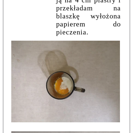
ją na 4 cm plastry i
przekładam na
blaszkę wyłożona
papierem do
pieczenia.