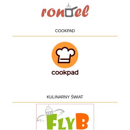
COOKPAD
KULINARNY ŚWIAT