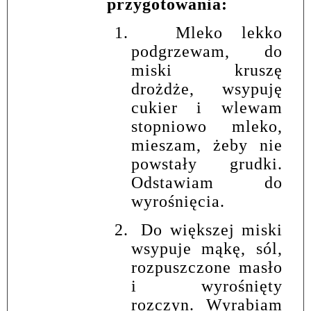
przygotowania:
1.
Mleko lekko
podgrzewam, do
miski kruszę
drożdże, wsypuję
cukier i wlewam
stopniowo mleko,
mieszam, żeby nie
powstały grudki.
Odstawiam do
wyrośnięcia.
2.
Do większej miski
wsypuje mąkę, sól,
rozpuszczone masło
i wyrośnięty
rozczyn. Wyrabiam