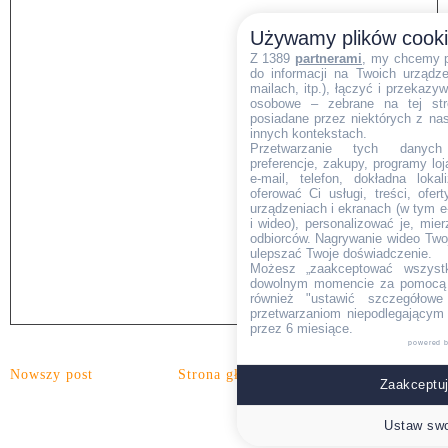
Używamy plików cook
Z 1389
partnerami
, my chcemy 
do informacji na Twoich urządzen
mailach, itp.), łączyć i przekaz
osobowe – zebrane na tej str
posiadane przez niektórych z na
innych kontekstach.
Przetwarzanie tych danych (i
preferencje, zakupy, programy loj
e-mail, telefon, dokładna lokal
oferować Ci usługi, treści, ofe
urządzeniach i ekranach (w tym e-
i wideo), personalizować je, mie
odbiorców. Nagrywanie wideo Twoje
ulepszać Twoje doświadczenie.
Możesz „zaakceptować wszyst
dowolnym momencie za pomocą l
również "ustawić szczegółowe 
przetwarzaniom niepodlegającym
przez 6 miesiące.
powered 
Nowszy post
Strona główna
Starszy post
Zaakceptuj
Ustaw swo