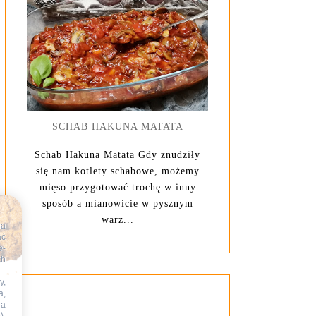
SCHAB HAKUNA MATATA
Schab Hakuna Matata Gdy znudziły
się nam kotlety schabowe, możemy
mięso przygotować trochę w inny
sposób a mianowicie w pysznym
warz...
na
ać
e-
ch
y,
a,
na