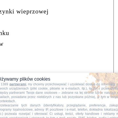
szynki wieprzowej
snku
ów
i
Używamy plików cookies
 1389
partnerami
, my chcemy przechowywać i uzyskiwać dostęp do informacji 
zerwona
woich urządzeniach (pliki cookie, piksele w e-mailach, itp.), łączyć i przekazyw
iędzy partnerami Twoje dane osobowe – zebrane na tej stronie lub w naszych 
łta
ailach, posiadane przez niektórych z nas lub pozyskane później, w tym w inny
ontekstach.
rzetwarzanie tych danych (identyfikatory, przeglądanie, preferencje, zakup
midorów krojonych
rogramy lojalnościowe, adresy IP, pocztowe i e-mail, telefon, dokładna lokalizacj
tp.) pozwala rozwijać i oferować Ci usługi, treści, oferty handlowe i reklamy 