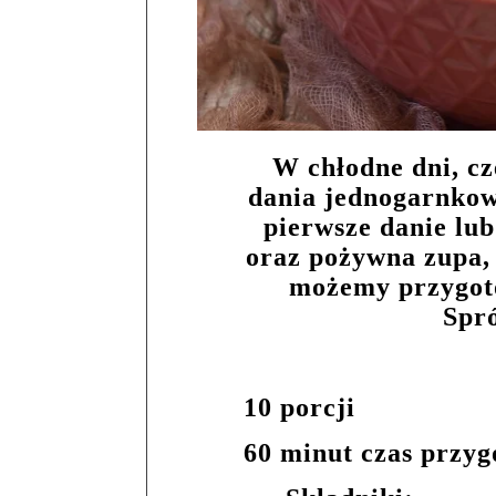
W chłodne dni, cz
dania jednogarnkow
pierwsze danie lub
oraz pożywna zupa, 
możemy przygoto
Spró
10 porcji
60 minut czas przy