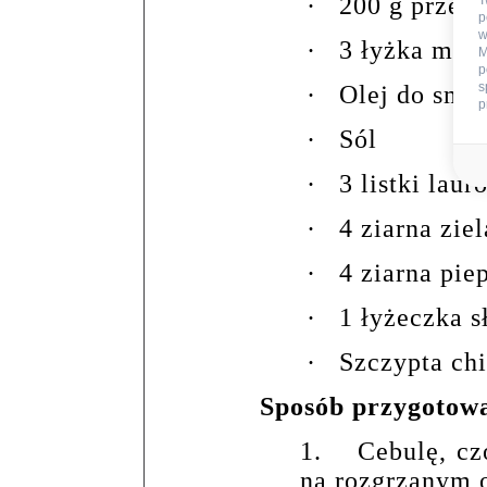
·
200 g przec
T
p
w
·
3 łyżka mąki
M
p
s
·
Olej do sma
p
·
Sól
·
3 listki laur
·
4 ziarna zie
·
4 ziarna pie
·
1 łyżeczka s
·
Szczypta chi
Sposób przygotow
1.
Cebulę, cz
na rozgrzanym o