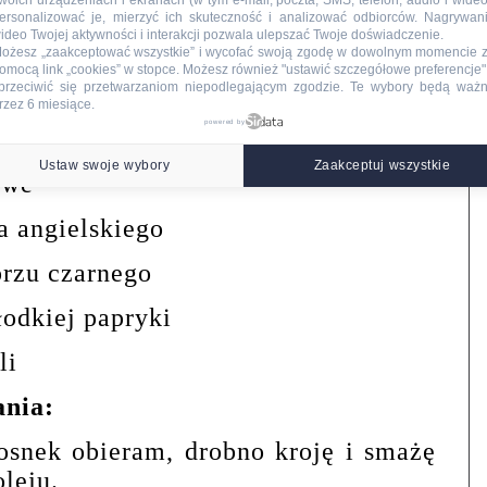
ieru pomidorowego
woich urządzeniach i ekranach (w tym e-mail, poczta, SMS, telefon, audio i wideo
ersonalizować je, mierzyć ich skuteczność i analizować odbiorców. Nagrywan
ideo Twojej aktywności i interakcji pozwala ulepszać Twoje doświadczenie.
 pszennej
ożesz „zaakceptować wszystkie” i wycofać swoją zgodę w dowolnym momencie 
omocą link „cookies” w stopce
. Możesz również "ustawić szczegółowe preferencje",
przeciwić się przetwarzaniom niepodlegającym zgodzie. Te wybory będą waż
żenia
rzez 6 miesiące.
powered by
Ustaw swoje wybory
Zaakceptuj wszystkie
owe
la angielskiego
przu czarnego
łodkiej papryki
li
ania:
osnek obieram, drobno kroję i smażę
leju.