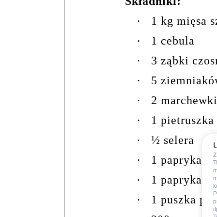
Składniki:
·
1 kg mięsa 
·
1 cebula
·
3 ząbki czo
·
5 ziemniak
·
2 marchewk
·
1 pietruszka
·
½ selera
Z
·
1 papryka c
T
m
·
1 papryka żó
m
k
P
·
1 puszka po
p
i