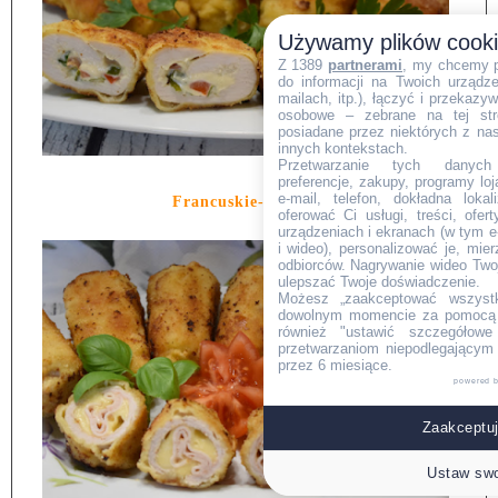
Używamy plików cook
Z 1389
partnerami
, my chcemy 
do informacji na Twoich urządzen
mailach, itp.), łączyć i przekaz
osobowe – zebrane na tej str
posiadane przez niektórych z na
innych kontekstach.
Przetwarzanie tych danych (i
preferencje, zakupy, programy loj
e-mail, telefon, dokładna lokal
Francuskie-roladki.
oferować Ci usługi, treści, ofe
urządzeniach i ekranach (w tym e-
i wideo), personalizować je, mie
odbiorców. Nagrywanie wideo Twoje
ulepszać Twoje doświadczenie.
Możesz „zaakceptować wszyst
dowolnym momencie za pomocą l
również "ustawić szczegółowe 
przetwarzaniom niepodlegającym
przez 6 miesiące.
powered 
Zaakceptuj
Ustaw swo