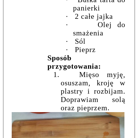
panierki
·
2 całe jajka
·
Olej do
smażenia
·
Sól
·
Pieprz
Sposób
przygotowania:
1.
Mięso myję,
osuszam, kroję w
plastry i rozbijam.
Doprawiam solą
oraz pieprzem.