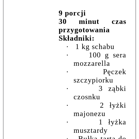
9 porcji
30 minut czas
przygotowania
Składniki:
·
1 kg schabu
·
100 g sera
mozzarella
·
Pęczek
szczypiorku
·
3 ząbki
czosnku
·
2 łyżki
majonezu
·
1 łyżka
musztardy
·
Bułka tarta do