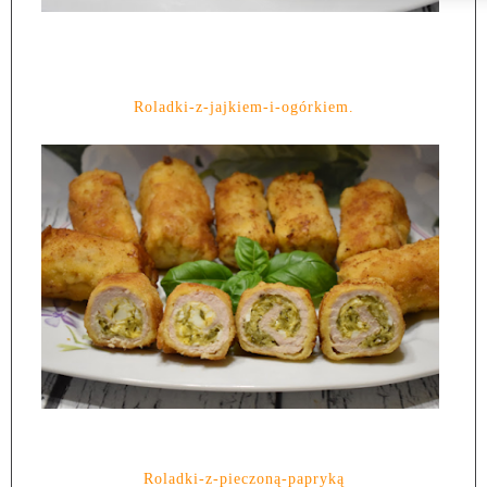
Roladki-z-jajkiem-i-ogórkiem.
Roladki-z-pieczoną-papryką