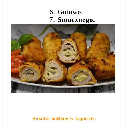
6.
Gotowe.
7.
Smacznego.
Roladki-mielone-w-kapuście.