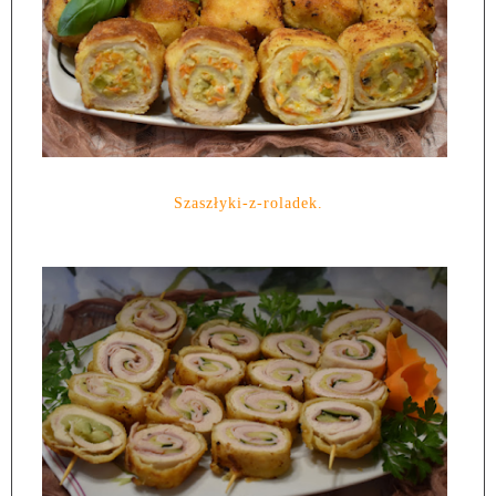
Szaszłyki-z-roladek.