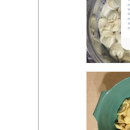
T
p
w
M
p
s
p