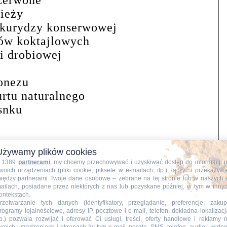
ieży
ukurydzy konserwowej
ów koktajlowych
i drobiowej
ę
onezu
urtu naturalnego
snku
wania:
Używamy plików cookies
ni gotuję w osolonej wodzie, po
 1389
partnerami
, my chcemy przechowywać i uzyskiwać dostęp do informacji 
woich urządzeniach (pliki cookie, piksele w e-mailach, itp.), łączyć i przekazyw
udzę, przekładam do miski.
iędzy partnerami Twoje dane osobowe – zebrane na tej stronie lub w naszych 
ailach, posiadane przez niektórych z nas lub pozyskane później, w tym w inny
ontekstach.
rzetwarzanie tych danych (identyfikatory, przeglądanie, preferencje, zakup
rogramy lojalnościowe, adresy IP, pocztowe i e-mail, telefon, dokładna lokalizacj
tp.) pozwala rozwijać i oferować Ci usługi, treści, oferty handlowe i reklamy 