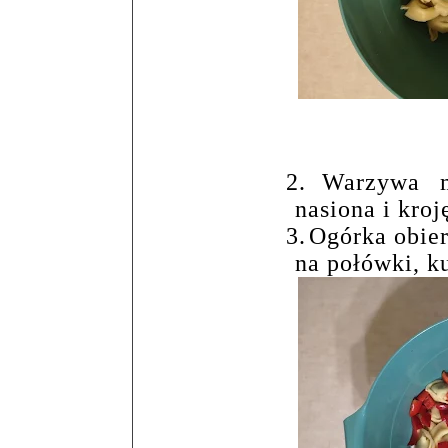
2.
Warzywa m
nasiona i kroj
3.
Ogórka obier
na połówki, k