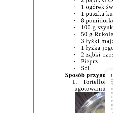
·
1 ogórek św
·
1 puszka k
·
8 pomidork
·
100 g szynk
·
50 g Rukol
·
3 łyżki maj
·
1 łyżka jog
·
2 ząbki czo
·
Pieprz
·
Sól
Sposób przygoto
1.
Tortello
Z
T
ugotowaniu st
m
m
k
P
p
i