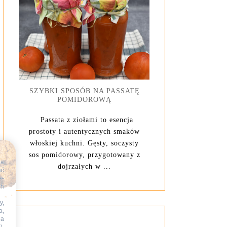
SZYBKI SPOSÓB NA PASSATĘ
POMIDOROWĄ
Passata z ziołami to esencja
prostoty i autentycznych smaków
włoskiej kuchni. Gęsty, soczysty
sos pomidorowy, przygotowany z
na
dojrzałych w ...
ać
e-
ch
y,
a,
na