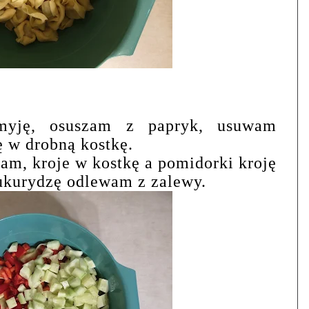
yję, osuszam z papryk, usuwam
ę w drobną kostkę.
am, kroje w kostkę a pomidorki kroję
ukurydzę odlewam z zalewy.