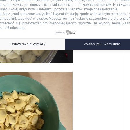
woich urządzeniach i ekranach (w tym e-mail, poczta, SMS, telefon, audio i wideo
ersonalizować je, mierzyć ich skuteczność i analizować odbiorców. Nagrywan
ideo Twojej aktywności i interakcji pozwala ulepszać Twoje doświadczenie.
ożesz „zaakceptować wszystkie” i wycofać swoją zgodę w dowolnym momencie 
omocą link „cookies” w stopce
. Możesz również "ustawić szczegółowe preferencje",
przeciwić się przetwarzaniom niepodlegającym zgodzie. Te wybory będą waż
rzez 6 miesiące.
powered by
Ustaw swoje wybory
Zaakceptuj wszystkie