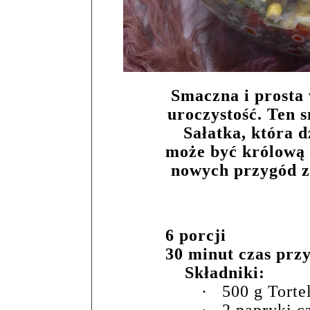
Smaczna i prosta
uroczystość. Ten 
Sałatka, która 
może być królową n
nowych przygód ze
6 porcji
30 minut czas prz
Składniki:
·
500 g Torte
·
2 papryki 