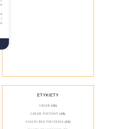
),
ie
za
 i
ne
ETYKIETY
CHLEB
(26)
CHLEB TOSTOWY
(18)
CIASTO BEZ PIECZENIA
(53)