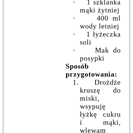
·
1 szklanka
mąki żytniej
·
400 ml
wody letniej
·
1 łyżeczka
soli
·
Mak do
posypki
Sposób
przygotowania:
1.
Drożdże
kruszę do
miski,
wsypuję
łyżkę cukru
i mąki,
wlewam