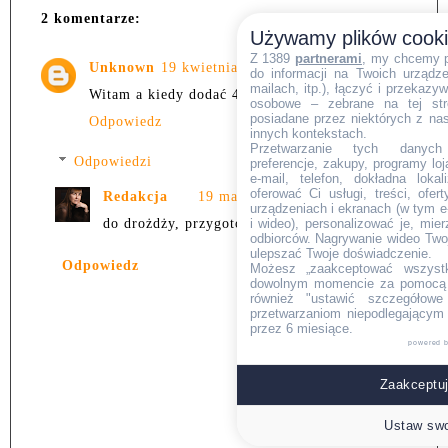
2 komentarze:
Używamy plików cook
Z 1389
partnerami
, my chcemy 
Unknown
19 kwietnia 2022 12:48
do informacji na Twoich urządzen
mailach, itp.), łączyć i przekaz
Witam a kiedy dodać 400 ml wody
osobowe – zebrane na tej str
posiadane przez niektórych z na
Odpowiedz
innych kontekstach.
Przetwarzanie tych danych (i
Odpowiedzi
preferencje, zakupy, programy loj
e-mail, telefon, dokładna lokal
oferować Ci usługi, treści, ofe
Redakcja
19 maja 2022 11:10
urządzeniach i ekranach (w tym e-
i wideo), personalizować je, mie
do drożdży, przygotowując rozczyn.
odbiorców. Nagrywanie wideo Twoje
ulepszać Twoje doświadczenie.
Odpowiedz
Możesz „zaakceptować wszyst
dowolnym momencie za pomocą l
również "ustawić szczegółowe 
przetwarzaniom niepodlegającym
przez 6 miesiące.
powered 
Zaakceptuj
Ustaw swo