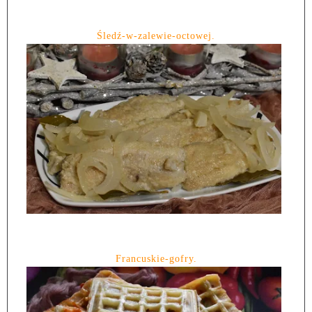
Śledź-w-zalewie-octowej.
Francuskie-gofry.