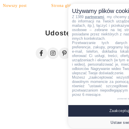
Nowszy post
Strona główna
Starszy post
Używamy plików cook
Z 1389
partnerami
, my chcemy 
do informacji na Twoich urządzen
mailach, itp.), łączyć i przekaz
osobowe – zebrane na tej str
Udostępnij
posiadane przez niektórych z na
innych kontekstach.
Przetwarzanie tych danych (i
preferencje, zakupy, programy loj
e-mail, telefon, dokładna lokal
oferować Ci usługi, treści, ofe
urządzeniach i ekranach (w tym e-
i wideo), personalizować je, mie
odbiorców. Nagrywanie wideo Twoje
ulepszać Twoje doświadczenie.
Możesz „zaakceptować wszyst
dowolnym momencie za pomocą l
również "ustawić szczegółowe 
przetwarzaniom niepodlegającym
przez 6 miesiące.
powered 
Zaakceptuj
Ustaw swo