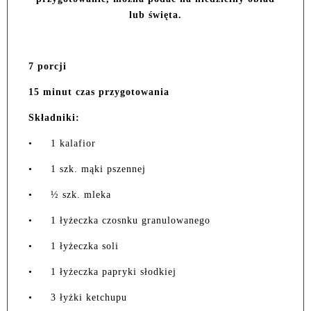
lub święta.
7 porcji
15 minut czas przygotowania
Składniki:
•
1 kalafior
•
1 szk. mąki pszennej
•
½ szk. mleka
•
1 łyżeczka czosnku granulowanego
•
1 łyżeczka soli
•
1 łyżeczka papryki słodkiej
•
3 łyżki ketchupu