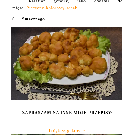
5.
Kalafior gotowy, jako dodatek do
mięsa.
Pieczony-kolorowy-schab.
6.
Smacznego.
ZAPRASZAM NA INNE MOJE PRZEPISY:
Indyk-w-galarecie.