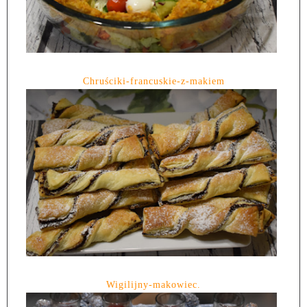
Chruściki-francuskie-z-makiem
Wigilijny-makowiec.