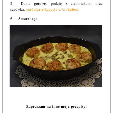
5.
Danie gotowe, podaję z ziemniakami oraz
surówką.
surówka-z-kapusty-z-brokułem.
6.
Smacznego.
Zapraszam na inne moje przepisy: