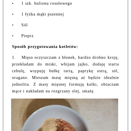
•
1 szk. bulionu rosołowego
•
1 łyżka mąki pszennej
•
Sól
•
Pieprz
Sposób przygotowania kotletów:
1.
Mięso oczyszczam z błonek, bardzo drobno kroję,
przekładam do miski, wbijam jajko, dodaję starta
cebulę, wsypuję bułkę tartą, paprykę ostrą, sól,
oragano. Mieszam masę mięsną aż będzie idealnie
jednolita. Z masy mięsnej formuję kulki, obtaczam
mące i nakładam na rozgrzany olej, smażę.