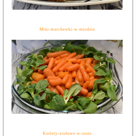
Mini-marchewki-w-miodzie.
Kotlety-ziołowe-w-sosie.