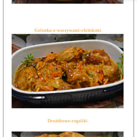
Golonka-z-warzywami-chińskimi.
Drożdżowe-rogaliki.