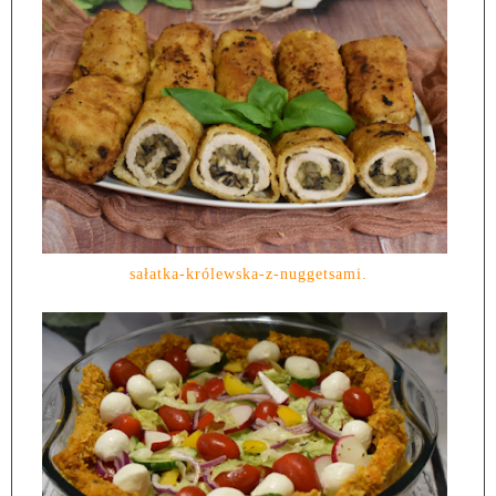
sałatka-królewska-z-nuggetsami.