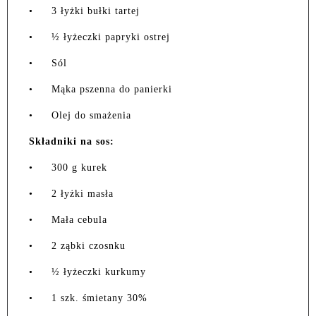
•
3 łyżki bułki tartej
•
½ łyżeczki papryki ostrej
•
Sól
•
Mąka pszenna do panierki
•
Olej do smażenia
Składniki na sos:
•
300 g kurek
•
2 łyżki masła
•
Mała cebula
•
2 ząbki czosnku
•
½ łyżeczki kurkumy
•
1 szk. śmietany 30%