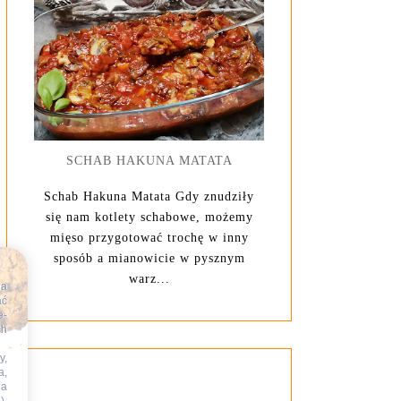
SCHAB HAKUNA MATATA
Schab Hakuna Matata Gdy znudziły
się nam kotlety schabowe, możemy
mięso przygotować trochę w inny
sposób a mianowicie w pysznym
warz...
na
ać
e-
ch
y,
a,
na