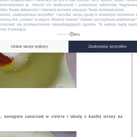
woich urządzeniach i ekranach (w tym e-mail, poczta, SMS, telefon, audio i wideo
ersonalizować je, mierzyć ich skuteczność i analizować odbiorców. Nagrywan
ideo Twojej aktywności i interakcji pozwala ulepszać Twoje doświadczenie.
ożesz „zaakceptować wszystkie” i wycofać swoją zgodę w dowolnym momencie 
omocą link „cookies” w stopce
. Możesz również "ustawić szczegółowe preferencje",
przeciwić się przetwarzaniom niepodlegającym zgodzie. Te wybory będą waż
rzez 6 miesiące.
powered by
Ustaw swoje wybory
Zaakceptuj wszystkie
ę, następnie zanurzam w cieście i smażę z każdej strony na