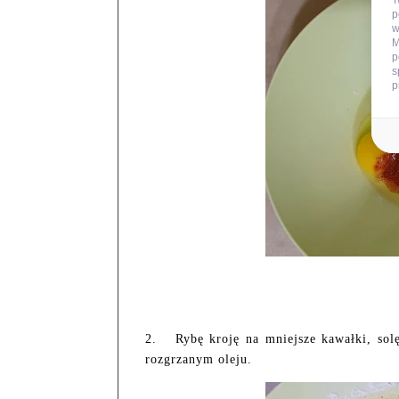
T
p
w
M
p
s
p
2.
Rybę kroję na mniejsze kawałki, sol
rozgrzanym oleju.