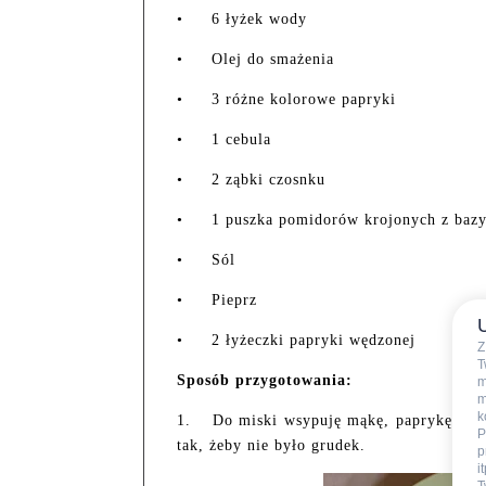
•
6 łyżek wody
•
Olej do smażenia
•
3 różne kolorowe papryki
•
1 cebula
•
2 ząbki czosnku
•
1 puszka pomidorów krojonych z bazy
•
Sól
•
Pieprz
•
2 łyżeczki papryki wędzonej
Z
T
Sposób przygotowania:
m
m
k
1.
Do miski wsypuję mąkę, paprykę węd
P
tak, żeby nie było grudek.
p
i