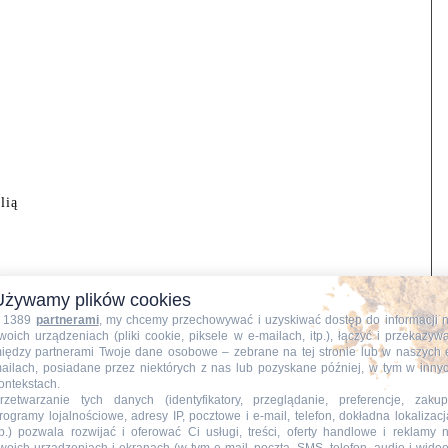
lią
Używamy plików cookies
 1389
partnerami
, my chcemy przechowywać i uzyskiwać dostęp do informacji 
woich urządzeniach (pliki cookie, piksele w e-mailach, itp.), łączyć i przekazyw
iędzy partnerami Twoje dane osobowe – zebrane na tej stronie lub w naszych 
ailach, posiadane przez niektórych z nas lub pozyskane później, w tym w inny
ontekstach.
zoną, sól, wbijam jajko, wlewam wodę, mieszam trzepaczką
rzetwarzanie tych danych (identyfikatory, przeglądanie, preferencje, zakup
rogramy lojalnościowe, adresy IP, pocztowe i e-mail, telefon, dokładna lokalizacj
tp.) pozwala rozwijać i oferować Ci usługi, treści, oferty handlowe i reklamy 