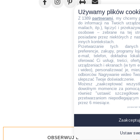
Używamy plików cook
Z 1389
partnerami
, my chcemy 
do informacji na Twoich urządzen
mailach, itp.), łączyć i przekaz
osobowe – zebrane na tej str
posiadane przez niektórych z na
innych kontekstach.
Przetwarzanie tych danych (i
preferencje, zakupy, programy loj
e-mail, telefon, dokładna lokal
oferować Ci usługi, treści, ofe
urządzeniach i ekranach (w tym e-
i wideo), personalizować je, mie
odbiorców. Nagrywanie wideo Twoje
ulepszać Twoje doświadczenie.
Możesz „zaakceptować wszyst
dowolnym momencie za pomocą l
również "ustawić szczegółowe 
przetwarzaniom niepodlegającym
przez 6 miesiące.
powered 
Zaakceptuj
Ustaw swo
OBSERWUJ BLOGA