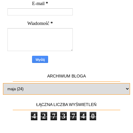
E-mail
*
Wiadomość
*
ARCHIWUM BLOGA
ŁĄCZNA LICZBA WYŚWIETLEŃ
4
2
7
3
7
4
0