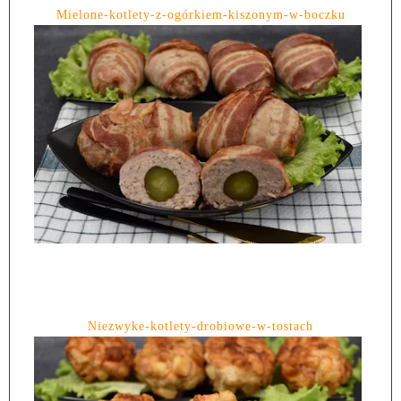
Mielone-kotlety-z-ogórkiem-kiszonym-w-boczku
Niezwyke-kotlety-drobiowe-w-tostach