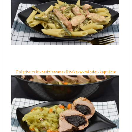
Polędwiczki-nadziewane-śliwką-w-młodej-kapuście