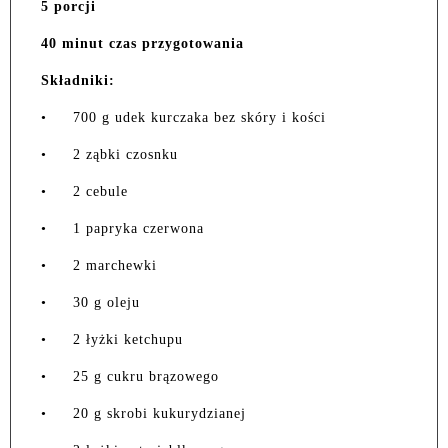
5 porcji
40 minut czas przygotowania
Składniki:
•
700 g udek kurczaka bez skóry i kości
•
2 ząbki czosnku
•
2 cebule
•
1 papryka czerwona
•
2 marchewki
•
30 g oleju
•
2 łyżki ketchupu
•
25 g cukru brązowego
•
20 g skrobi kukurydzianej