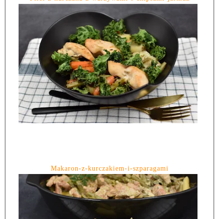
Makaron-z-kurczakiem-i-szparagami