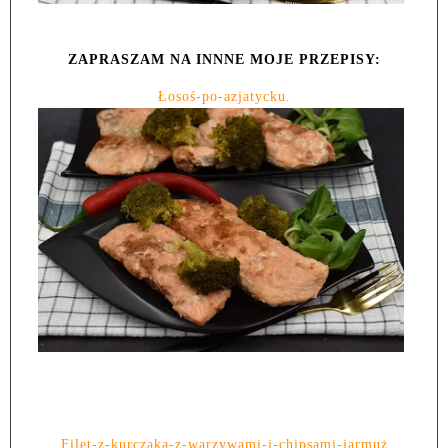
ZAPRASZAM NA INNNE MOJE PRZEPISY:
Łosoś-po-azjatycku.
Filet-z-kurczaka-z-warzywami-i-chipsami-jarmuż