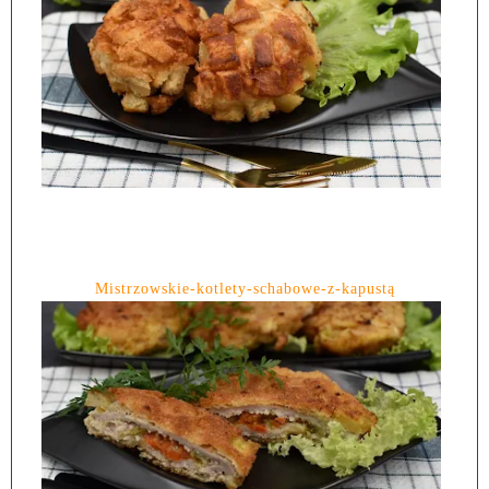
Mistrzowskie-kotlety-schabowe-z-kapustą