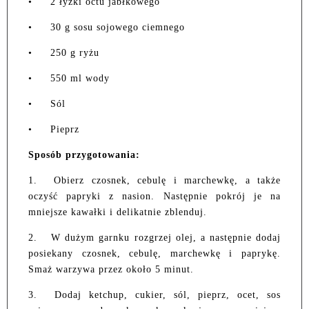
•
2 łyżki octu jabłkowego
•
30 g sosu sojowego ciemnego
•
250 g ryżu
•
550 ml wody
•
Sól
•
Pieprz
Sposób przygotowania:
1.
Obierz czosnek, cebulę i marchewkę, a także
oczyść papryki z nasion. Następnie pokrój je na
mniejsze kawałki i delikatnie zblenduj.
2.
W dużym garnku rozgrzej olej, a następnie dodaj
posiekany czosnek, cebulę, marchewkę i paprykę.
Smaż warzywa przez około 5 minut.
3.
Dodaj ketchup, cukier, sól, pieprz, ocet, sos