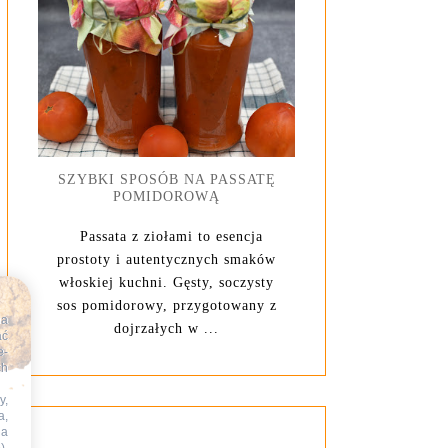
SZYBKI SPOSÓB NA PASSATĘ
POMIDOROWĄ
Passata z ziołami to esencja
prostoty i autentycznych smaków
włoskiej kuchni. Gęsty, soczysty
sos pomidorowy, przygotowany z
na
dojrzałych w ...
ać
e-
ch
y,
a,
na