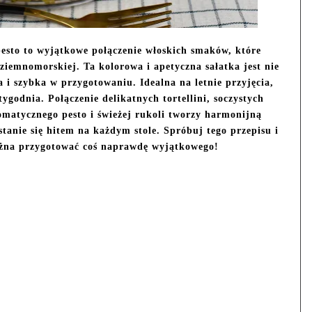
 pesto to wyjątkowe połączenie włoskich smaków, które
iemnomorskiej. Ta kolorowa i apetyczna sałatka jest nie
a i szybka w przygotowaniu. Idealna na letnie przyjęcia,
tygodnia. Połączenie delikatnych tortellini, soczystych
matycznego pesto i świeżej rukoli tworzy harmonijną
anie się hitem na każdym stole. Spróbuj tego przepisu i
ożna przygotować coś naprawdę wyjątkowego!