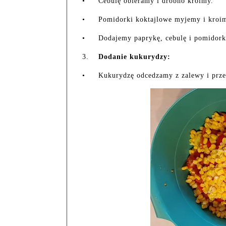
•
Cebulę obieramy i drobno kroimy.
•
Pomidorki koktajlowe myjemy i kroi
•
Dodajemy paprykę, cebulę i pomidorki 
3.
Dodanie kukurydzy:
•
Kukurydzę odcedzamy z zalewy i przek