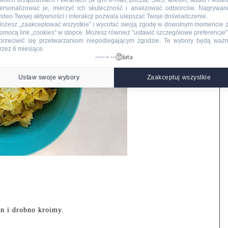
woich urządzeniach i ekranach (w tym e-mail, poczta, SMS, telefon, audio i wideo
ersonalizować je, mierzyć ich skuteczność i analizować odbiorców. Nagrywan
ideo Twojej aktywności i interakcji pozwala ulepszać Twoje doświadczenie.
ożesz „zaakceptować wszystkie” i wycofać swoją zgodę w dowolnym momencie 
omocą link „cookies” w stopce
. Możesz również "ustawić szczegółowe preferencje",
przeciwić się przetwarzaniom niepodlegającym zgodzie. Te wybory będą waż
rzez 6 miesiące.
powered by
Ustaw swoje wybory
Zaakceptuj wszystkie
n i drobno kroimy.