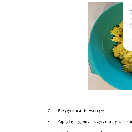
T
p
w
M
p
s
p
2.
Przygotowanie warzyw:
•
Paprykę myjemy, oczyszczamy z nasio