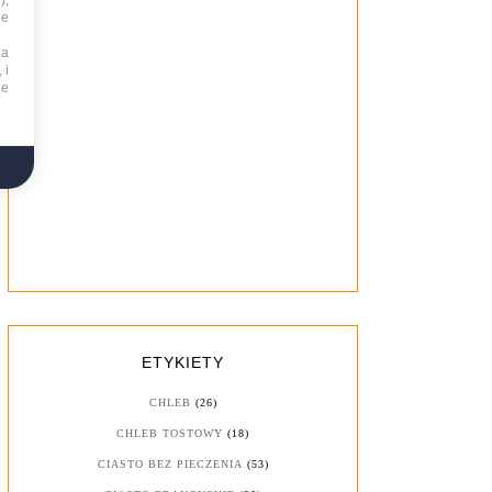
),
ie
za
 i
ne
ETYKIETY
CHLEB
(26)
CHLEB TOSTOWY
(18)
CIASTO BEZ PIECZENIA
(53)