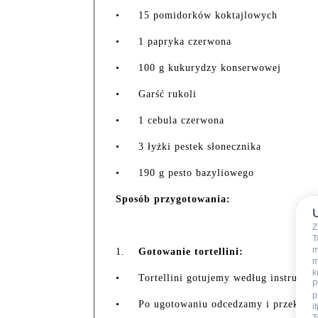
•
15 pomidorków koktajlowych
•
1 papryka czerwona
•
100 g kukurydzy konserwowej
•
Garść rukoli
•
1 cebula czerwona
•
3 łyżki pestek słonecznika
•
190 g pesto bazyliowego
Sposób przygotowania:
Z
T
m
1.
Gotowanie tortellini:
m
k
•
Tortellini gotujemy według instrukcj
P
p
•
Po ugotowaniu odcedzamy i przekłada
i