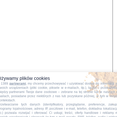
Używamy plików cookies
 1389
partnerami
, my chcemy przechowywać i uzyskiwać dostęp do informacji 
woich urządzeniach (pliki cookie, piksele w e-mailach, itp.), łączyć i przekazyw
iędzy partnerami Twoje dane osobowe – zebrane na tej stronie lub w naszych 
ailach, posiadane przez niektórych z nas lub pozyskane później, w tym w inny
ontekstach.
i na opakowaniu.
rzetwarzanie tych danych (identyfikatory, przeglądanie, preferencje, zakup
rogramy lojalnościowe, adresy IP, pocztowe i e-mail, telefon, dokładna lokalizacj
my do dużej miski.
tp.) pozwala rozwijać i oferować Ci usługi, treści, oferty handlowe i reklamy 