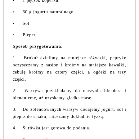
•
1 pęczek koperku
•
60 g jogurtu naturalnego
•
Sól
•
Pieprz
Sposób przygotowania:
1.
Brokuł dzielimy na mniejsze różyczki, paprykę
oczyszczamy z nasion i kroimy na mniejsze kawałki,
cebulę kroimy na cztery części, a ogórki na trzy
części.
2.
Warzywa przekładamy do naczynia blendera i
blendujemy, aż uzyskamy gładką masę.
3.
Do zblendowanych warzyw dodajemy jogurt, sól i
pieprz do smaku, mieszamy dokładnie łyżką.
4.
Surówka jest gotowa do podania.