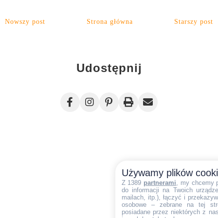
Nowszy post
Strona główna
Starszy post
Udostępnij
Używamy plików cook
Z 1389
partnerami
, my chcemy 
do informacji na Twoich urządzen
mailach, itp.), łączyć i przekaz
osobowe – zebrane na tej str
posiadane przez niektórych z na