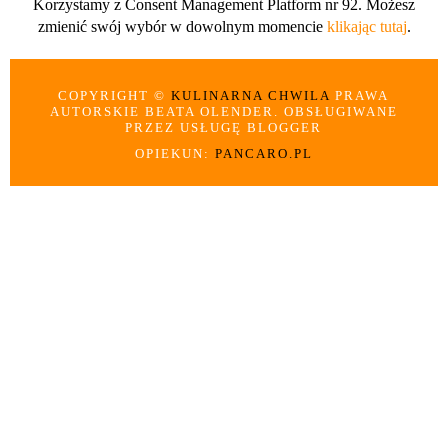
Korzystamy z Consent Management Platform nr 92. Możesz
zmienić swój wybór w dowolnym momencie
klikając tutaj
.
COPYRIGHT ©
KULINARNA CHWILA
PRAWA
AUTORSKIE BEATA OLENDER. OBSŁUGIWANE
PRZEZ USŁUGĘ BLOGGER
OPIEKUN:
PANCARO.PL