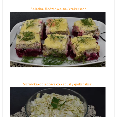
Sałatka-śledziowa-na-krakersach
Surówka-obiadowa-z-kapusty-pekińskiej.