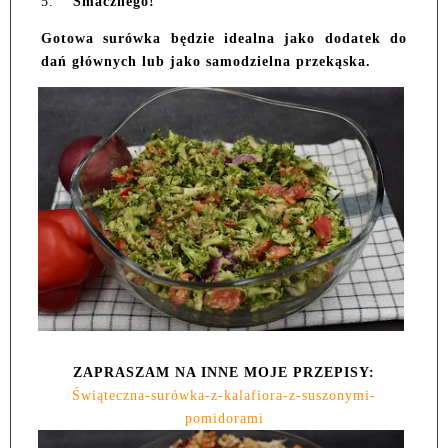
5.
Smacznego!
Gotowa surówka będzie idealna jako dodatek do
dań głównych lub jako samodzielna przekąska.
ZAPRASZAM NA INNE MOJE PRZEPISY:
Świąteczna-surówka-z-kalafiora-z-suszonymi-
pomidorami