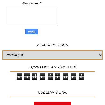
Wiadomość
*
ARCHIWUM BLOGA
ŁĄCZNA LICZBA WYŚWIETLEŃ
u
n
d
e
f
i
n
e
d
UDZIELAM SIĘ NA: