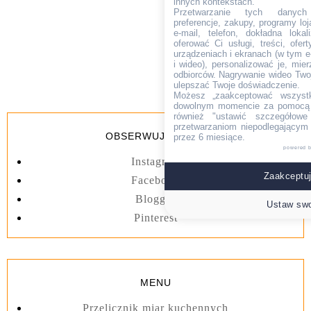
innych kontekstach.
Przetwarzanie tych danych (i
preferencje, zakupy, programy loj
e-mail, telefon, dokładna lokal
oferować Ci usługi, treści, ofe
urządzeniach i ekranach (w tym e-
i wideo), personalizować je, mie
odbiorców. Nagrywanie wideo Twoje
ulepszać Twoje doświadczenie.
Możesz „zaakceptować wszyst
dowolnym momencie za pomocą l
również "ustawić szczegółowe 
przetwarzaniom niepodlegającym
OBSERWUJ BLOGA
przez 6 miesiące.
powered 
Instagram
Zaakceptuj
Facebook
Blogger
Ustaw swo
Pinterest
MENU
Przelicznik miar kuchennych