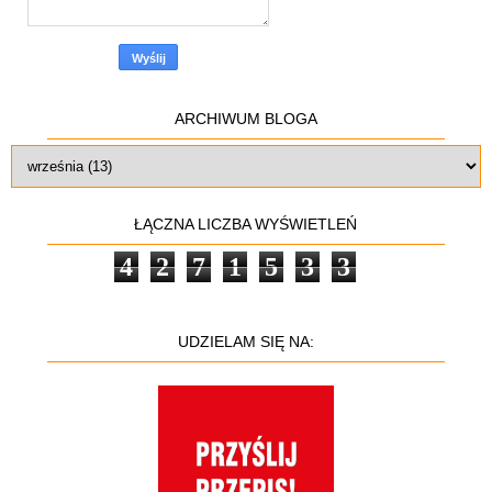
ARCHIWUM BLOGA
ŁĄCZNA LICZBA WYŚWIETLEŃ
4
2
7
1
5
3
3
UDZIELAM SIĘ NA: