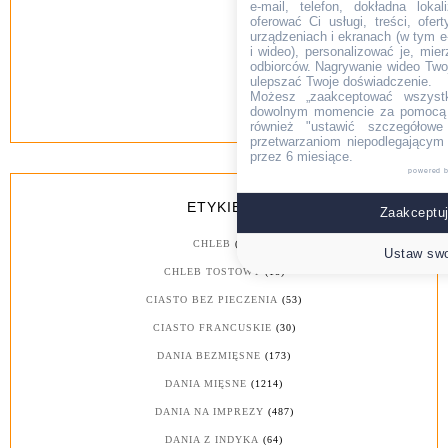
e-mail, telefon, dokładna lokal
oferować Ci usługi, treści, ofe
urządzeniach i ekranach (w tym e-
i wideo), personalizować je, mie
odbiorców. Nagrywanie wideo Twoje
ulepszać Twoje doświadczenie.
Możesz „zaakceptować wszyst
dowolnym momencie za pomocą l
również "ustawić szczegółowe 
przetwarzaniom niepodlegającym
przez 6 miesiące.
powered 
ETYKIETY
Zaakceptuj
CHLEB
(26)
Ustaw swo
CHLEB TOSTOWY
(18)
CIASTO BEZ PIECZENIA
(53)
CIASTO FRANCUSKIE
(30)
DANIA BEZMIĘSNE
(173)
DANIA MIĘSNE
(1214)
DANIA NA IMPREZY
(487)
DANIA Z INDYKA
(64)