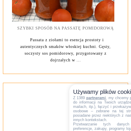
SZYBKI SPOSÓB NA PASSATĘ POMIDOROWĄ
Passata z ziołami to esencja prostoty i
autentycznych smaków włoskiej kuchni. Gęsty,
soczysty sos pomidorowy, przygotowany z
dojrzałych w ...
Używamy plików cook
Z 1389
partnerami
, my chcemy 
do informacji na Twoich urządzen
mailach, itp.), łączyć i przekaz
osobowe – zebrane na tej str
posiadane przez niektórych z na
innych kontekstach.
Przetwarzanie tych danych (i
preferencje, zakupy, programy loj