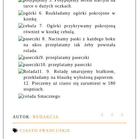
5. Posypujemy serem startym na
tarce o dużych oczkach.
6. Rozkładamy ogórki pokrojone w
kostkę.
7. Ogórki przykrywamy pokrojoną
również w kostkę cebulą.
8. Nacinamy paski z każdego boku
na ukos przeplatamy tak żeby powstała
rolada.
9.
przeplatamy paseczki
10.
przeplatamy paseczki
11.
9. Roladę smarujemy białkiem,
przekładamy na blaszkę wyłożoną papierem.
12. Pieczemy aż ciasto się zarumieni w 180
stopniach.
Smacznego
AUTOR:
REDAKCJA
CIASTO FRANCUSKIE