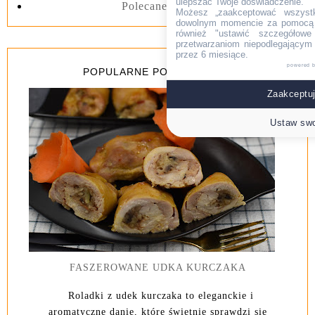
ulepszać Twoje doświadczenie.
Polecane linki
Możesz „zaakceptować wszyst
dowolnym momencie za pomocą l
również "ustawić szczegółowe 
przetwarzaniom niepodlegającym
przez 6 miesiące.
powered 
POPULARNE POSTY Z 7 DNI
Zaakceptuj
Ustaw swo
FASZEROWANE UDKA KURCZAKA
Roladki z udek kurczaka to eleganckie i
aromatyczne danie, które świetnie sprawdzi się