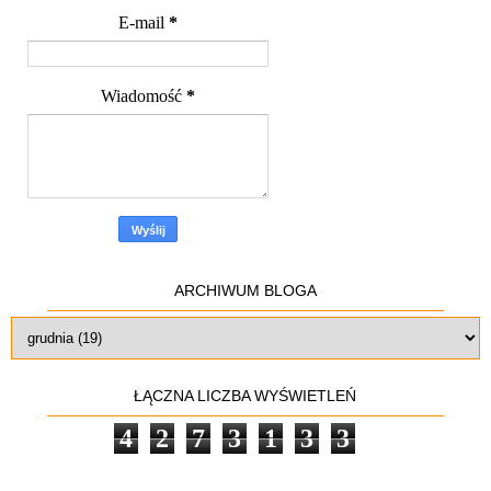
E-mail
*
Wiadomość
*
ARCHIWUM BLOGA
ŁĄCZNA LICZBA WYŚWIETLEŃ
4
2
7
3
1
3
3