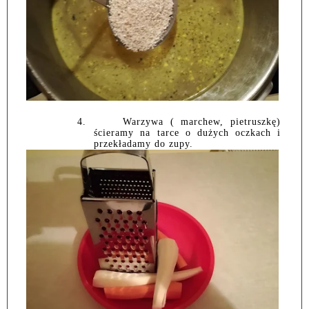
4.
Warzywa ( marchew, pietruszkę)
ścieramy na tarce o dużych oczkach i
przekładamy do zupy.