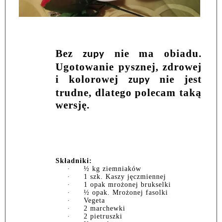
Bez
nie ma obiadu.
zupy
Ugotowanie pysznej, zdrowej
i kolorowej
nie jest
zupy
trudne, dlatego polecam taką
wersję.
Składniki:
·
½ kg ziemniaków
·
1 szk. Kaszy jęczmiennej
·
1 opak mrożonej brukselki
·
½ opak. Mrożonej fasolki
·
Vegeta
·
2 marchewki
·
2 pietruszki