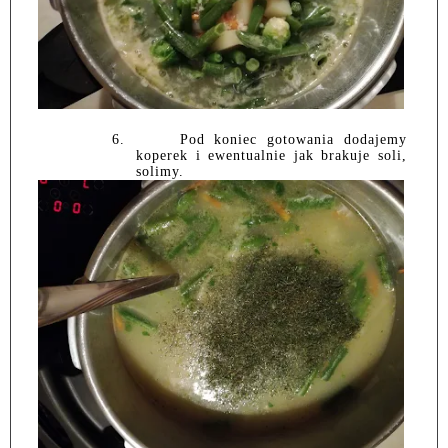
6.
Pod koniec gotowania dodajemy
koperek i ewentualnie jak brakuje soli,
solimy.