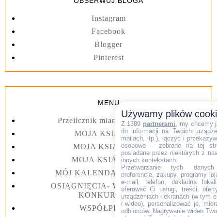
OBSERWUJ BLOGA
Instagram
Facebook
Blogger
Pinterest
MENU
Używamy plików cook
Przelicznik miar kuchennych
Z 1389
partnerami
, my chcemy 
do informacji na Twoich urządzen
MOJA KSIĄŻKA I
mailach, itp.), łączyć i przekaz
osobowe – zebrane na tej str
MOJA KSIĄŻKA II
posiadane przez niektórych z na
MOJA KSIĄŻKA III
innych kontekstach.
Przetwarzanie tych danych (i
MÓJ KALENDARZ 2023 rok
preferencje, zakupy, programy loj
e-mail, telefon, dokładna lokal
OSIĄGNIĘCIA- WYGRANE W
oferować Ci usługi, treści, ofe
KONKURSACH
urządzeniach i ekranach (w tym e-
i wideo), personalizować je, mie
WSPÓŁPRACA
odbiorców. Nagrywanie wideo Twoje