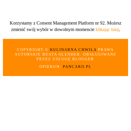
Korzystamy z Consent Management Platform nr 92. Możesz
zmienić swój wybór w dowolnym momencie
klikając tutaj
.
COPYRIGHT ©
KULINARNA CHWILA
PRAWA
AUTORSKIE BEATA OLENDER. OBSŁUGIWANE
PRZEZ USŁUGĘ BLOGGER
OPIEKUN:
PANCARO.PL