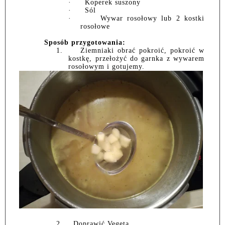
·
Koperek suszony
·
Sól
·
Wywar rosołowy lub 2 kostki
rosołowe
Sposób przygotowania:
1.
Ziemniaki obrać pokroić, pokroić w
kostkę, przełożyć do garnka z wywarem
rosołowym i gotujemy.
2.
Doprawić Vegetą.