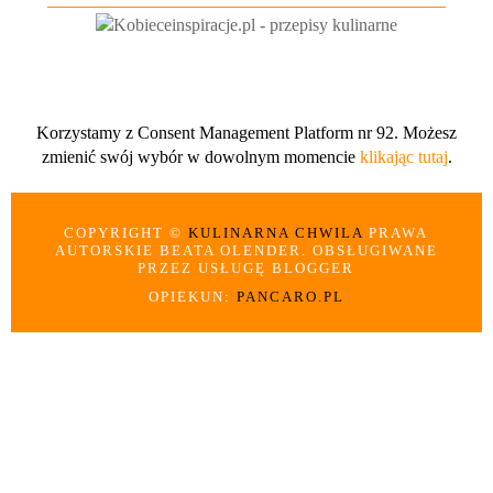
Korzystamy z Consent Management Platform nr 92. Możesz
zmienić swój wybór w dowolnym momencie
klikając tutaj
.
COPYRIGHT ©
KULINARNA CHWILA
PRAWA
AUTORSKIE BEATA OLENDER. OBSŁUGIWANE
PRZEZ USŁUGĘ BLOGGER
OPIEKUN:
PANCARO.PL