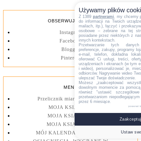
Używamy plików cook
Z 1389
partnerami
, my chcemy 
OBSERWUJ BLOGA
do informacji na Twoich urządzen
mailach, itp.), łączyć i przekaz
osobowe – zebrane na tej str
Instagram
posiadane przez niektórych z na
innych kontekstach.
Facebook
Przetwarzanie tych danych (i
Blogger
preferencje, zakupy, programy loj
e-mail, telefon, dokładna lokal
Pinterest
oferować Ci usługi, treści, ofe
urządzeniach i ekranach (w tym e-
i wideo), personalizować je, mie
odbiorców. Nagrywanie wideo Twoje
ulepszać Twoje doświadczenie.
Możesz „zaakceptować wszyst
MENU
dowolnym momencie za pomocą l
również "ustawić szczegółowe 
przetwarzaniom niepodlegającym
Przelicznik miar kuchennych
przez 6 miesiące.
MOJA KSIĄŻKA I
powered 
MOJA KSIĄŻKA II
Zaakceptuj
MOJA KSIĄŻKA III
Ustaw swo
MÓJ KALENDARZ 2023 rok