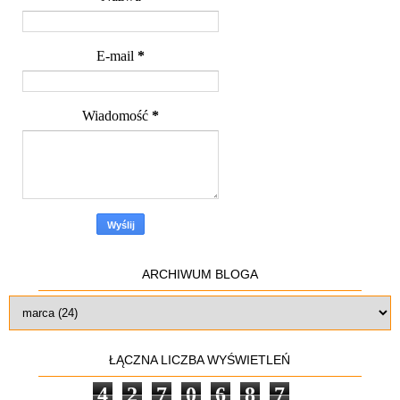
E-mail
*
Wiadomość
*
ARCHIWUM BLOGA
ŁĄCZNA LICZBA WYŚWIETLEŃ
4
2
7
0
6
8
7