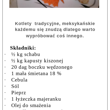
Kotlety
tradycyjne, meksykańskie
każdemu się znudzą dlatego warto
wypróbować coś innego.
Składniki:
·
½ kg schabu
·
½ kg kapusty kiszonej
·
20 dag boczku wędzonego
·
1 mała śmietana 18 %
·
Cebula
·
Sól
·
Pieprz
·
1 łyżeczka majeranku
·
Olej do smażenia