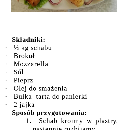
Składniki:
·
½ kg schabu
·
Brokuł
·
Mozzarella
·
Sól
·
Pieprz
·
Olej do smażenia
·
Bułka
tarta do panierki
·
2 jajka
Sposób przygotowania:
1.
Schab kroimy w plastry,
następnie rozbijamy.