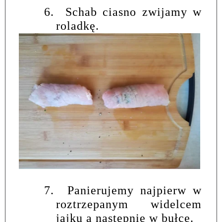
6.
Schab ciasno zwijamy w
roladkę.
7.
Panierujemy najpierw w
roztrzepanym widelcem
jajku a następnie w bułce.