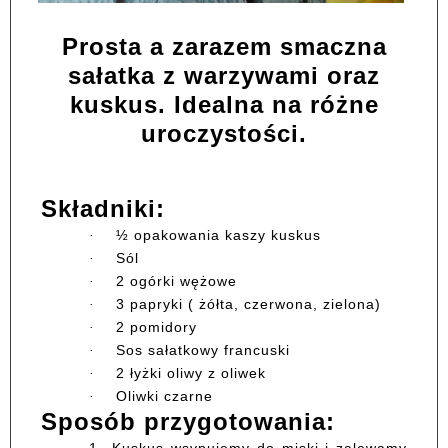
Prosta a zarazem smaczna
sałatka z warzywami oraz
kuskus. Idealna na różne
uroczystości.
Składniki:
½ opakowania kaszy kuskus
·
Sól
·
2 ogórki wężowe
·
3 papryki ( żółta, czerwona, zielona)
·
2 pomidory
·
Sos sałatkowy francuski
·
2 łyżki oliwy z oliwek
·
Oliwki czarne
·
Sposób przygotowania:
1.
Kuskus wsypujemy do miski i zalewamy