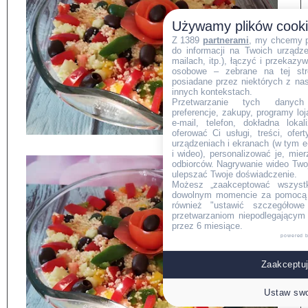
Używamy plików cook
Z 1389
partnerami
, my chcemy 
do informacji na Twoich urządzen
mailach, itp.), łączyć i przekaz
osobowe – zebrane na tej str
posiadane przez niektórych z na
innych kontekstach.
Przetwarzanie tych danych (i
preferencje, zakupy, programy loj
e-mail, telefon, dokładna lokal
oferować Ci usługi, treści, ofe
urządzeniach i ekranach (w tym e-
i wideo), personalizować je, mie
odbiorców. Nagrywanie wideo Twoje
ulepszać Twoje doświadczenie.
Możesz „zaakceptować wszyst
dowolnym momencie za pomocą l
również "ustawić szczegółowe 
przetwarzaniom niepodlegającym
przez 6 miesiące.
powered 
Zaakceptuj
Ustaw swo