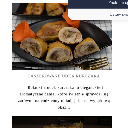
Zaakceptuj
Ustaw swo
FASZEROWANE UDKA KURCZAKA
Roladki z udek kurczaka to eleganckie i
aromatyczne danie, które świetnie sprawdzi się
zarówno na codzienny obiad, jak i na wyjątkową
okaz...