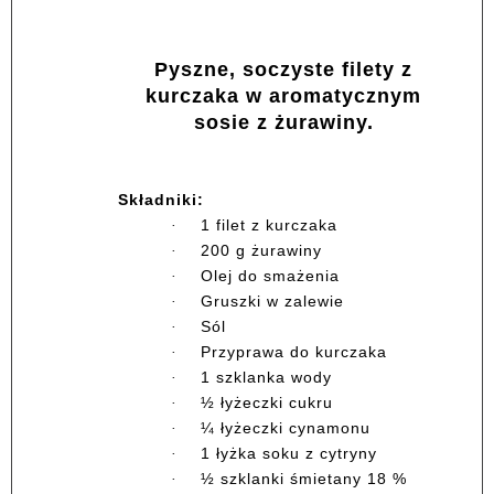
Pyszne, soczyste filety z
kurczaka w aromatycznym
sosie z żurawiny.
Składniki:
1 filet z kurczaka
·
200 g żurawiny
·
Olej do smażenia
·
Gruszki w zalewie
·
Sól
·
Przyprawa do kurczaka
·
1 szklanka wody
·
½ łyżeczki cukru
·
¼ łyżeczki cynamonu
·
1 łyżka soku z cytryny
·
½ szklanki śmietany 18 %
·