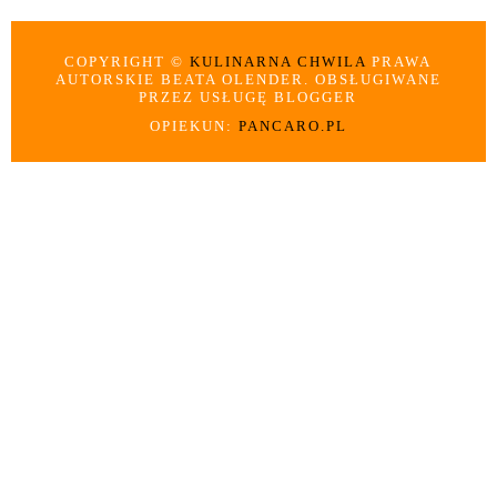
COPYRIGHT ©
KULINARNA CHWILA
PRAWA
AUTORSKIE BEATA OLENDER. OBSŁUGIWANE
PRZEZ USŁUGĘ BLOGGER
OPIEKUN:
PANCARO.PL