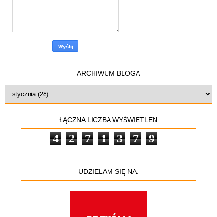
ARCHIWUM BLOGA
ŁĄCZNA LICZBA WYŚWIETLEŃ
4
2
7
1
3
7
9
UDZIELAM SIĘ NA: