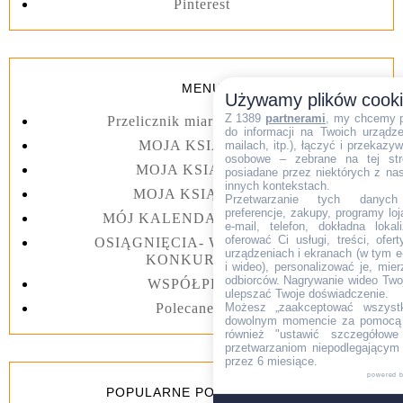
Pinterest
MENU
Używamy plików cook
Z 1389
partnerami
, my chcemy 
Przelicznik miar kuchennych
do informacji na Twoich urządzen
MOJA KSIĄŻKA I
mailach, itp.), łączyć i przekaz
osobowe – zebrane na tej str
MOJA KSIĄŻKA II
posiadane przez niektórych z na
innych kontekstach.
MOJA KSIĄŻKA III
Przetwarzanie tych danych (i
preferencje, zakupy, programy loj
MÓJ KALENDARZ 2023 rok
e-mail, telefon, dokładna lokal
oferować Ci usługi, treści, ofe
OSIĄGNIĘCIA- WYGRANE W
urządzeniach i ekranach (w tym e-
KONKURSACH
i wideo), personalizować je, mie
odbiorców. Nagrywanie wideo Twoje
WSPÓŁPRACA
ulepszać Twoje doświadczenie.
Polecane linki
Możesz „zaakceptować wszyst
dowolnym momencie za pomocą l
również "ustawić szczegółowe 
przetwarzaniom niepodlegającym
przez 6 miesiące.
powered 
POPULARNE POSTY Z 7 DNI