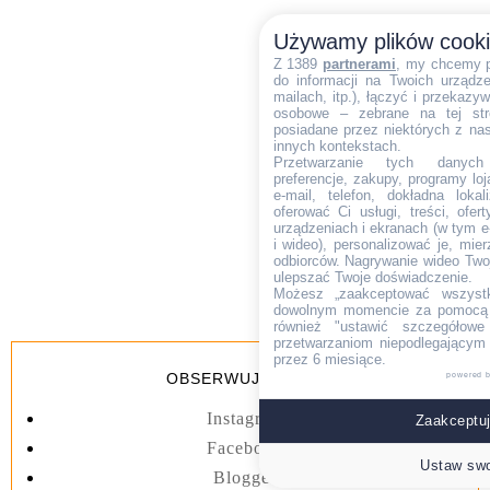
Używamy plików cook
Z 1389
partnerami
, my chcemy 
do informacji na Twoich urządzen
mailach, itp.), łączyć i przekaz
osobowe – zebrane na tej str
posiadane przez niektórych z na
innych kontekstach.
Przetwarzanie tych danych (i
preferencje, zakupy, programy loj
e-mail, telefon, dokładna lokal
oferować Ci usługi, treści, ofe
urządzeniach i ekranach (w tym e-
i wideo), personalizować je, mie
odbiorców. Nagrywanie wideo Twoje
ulepszać Twoje doświadczenie.
Możesz „zaakceptować wszyst
dowolnym momencie za pomocą l
również "ustawić szczegółowe 
przetwarzaniom niepodlegającym
przez 6 miesiące.
OBSERWUJ BLOGA
powered 
Instagram
Zaakceptuj
Facebook
Ustaw swo
Blogger