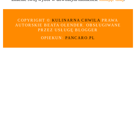
COPYRIGHT ©
KULINARNA CHWILA
PRAWA
AUTORSKIE BEATA OLENDER. OBSŁUGIWANE
PRZEZ USŁUGĘ BLOGGER
OPIEKUN:
PANCARO.PL