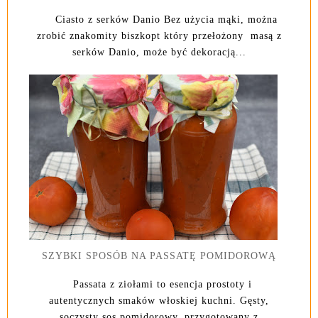
Ciasto z serków Danio Bez użycia mąki, można
zrobić znakomity biszkopt który przełożony masą z
serków Danio, może być dekoracją...
SZYBKI SPOSÓB NA PASSATĘ POMIDOROWĄ
Passata z ziołami to esencja prostoty i
autentycznych smaków włoskiej kuchni. Gęsty,
soczysty sos pomidorowy, przygotowany z