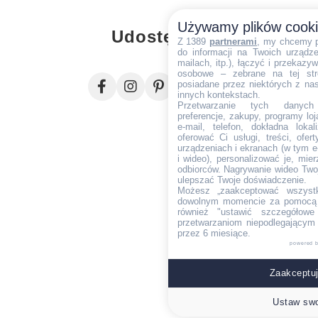
Używamy plików cook
Udostępnij
Z 1389
partnerami
, my chcemy 
do informacji na Twoich urządzen
mailach, itp.), łączyć i przekaz
osobowe – zebrane na tej str
posiadane przez niektórych z na
innych kontekstach.
Przetwarzanie tych danych (i
preferencje, zakupy, programy loj
e-mail, telefon, dokładna lokal
oferować Ci usługi, treści, ofe
urządzeniach i ekranach (w tym e-
i wideo), personalizować je, mie
odbiorców. Nagrywanie wideo Twoje
ulepszać Twoje doświadczenie.
Możesz „zaakceptować wszyst
dowolnym momencie za pomocą l
również "ustawić szczegółowe 
przetwarzaniom niepodlegającym
przez 6 miesiące.
powered 
Zaakceptuj
Ustaw swo