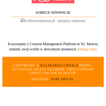
KOBIECE INSPIRACJE
Korzystamy z Consent Management Platform nr 92. Możesz
zmienić swój wybór w dowolnym momencie
klikając tutaj
.
COPYRIGHT ©
KULINARNA CHWILA
PRAWA
AUTORSKIE BEATA OLENDER. OBSŁUGIWANE
PRZEZ USŁUGĘ BLOGGER
OPIEKUN:
PANCARO.PL