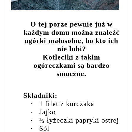
O tej porze pewnie już w
każdym domu można znaleźć
ogórki małosolne, bo kto ich
nie lubi?
Kotleciki z takim
ogóreczkami są bardzo
smaczne.
Składniki:
·
1 filet z kurczaka
·
Jajko
·
½ łyżeczki papryki ostrej
·
Sól