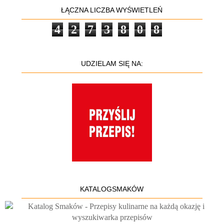
ŁĄCZNA LICZBA WYŚWIETLEŃ
4
2
7
3
8
0
8
UDZIELAM SIĘ NA:
KATALOGSMAKÓW