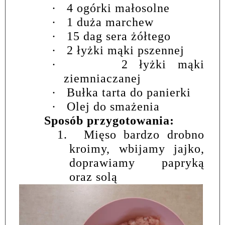
·
4 ogórki małosolne
·
1 duża marchew
·
15 dag sera żółtego
·
2 łyżki mąki pszennej
·
2 łyżki mąki
ziemniaczanej
·
Bułka tarta do panierki
·
Olej do smażenia
Sposób przygotowania:
1.
Mięso bardzo drobno
kroimy, wbijamy jajko,
doprawiamy papryką
oraz solą