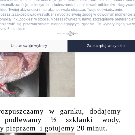
woich urządzeniach i ekranach (w tym e-mail, poczta, SMS, telefon, audio i wideo
ersonalizować je, mierzyć ich skuteczność i analizować odbiorców. Nagrywan
ideo Twojej aktywności i interakcji pozwala ulepszać Twoje doświadczenie.
ożesz „zaakceptować wszystkie” i wycofać swoją zgodę w dowolnym momencie 
omocą link „cookies” w stopce
. Możesz również "ustawić szczegółowe preferencje",
przeciwić się przetwarzaniom niepodlegającym zgodzie. Te wybory będą waż
rzez 6 miesiące.
powered by
Ustaw swoje wybory
Zaakceptuj wszystkie
ozpuszczamy w garnku, dodajemy
, podlewamy ½ szklanki wody,
y pieprzem
i gotujemy 20 minut.