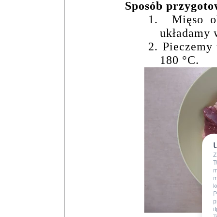
Sposób przygoto
1.
Mięso o
układamy w
2.
Pieczemy 
180
°
C.
Z
T
m
m
k
P
p
i