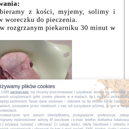
wania:
bieramy z kości, myjemy, solimy i
 woreczku do pieczenia.
w rozgrzanym piekarniku 30 minut w
Używamy plików cookies
 1389
partnerami
, my chcemy przechowywać i uzyskiwać dostęp do informacji 
woich urządzeniach (pliki cookie, piksele w e-mailach, itp.), łączyć i przekazyw
iędzy partnerami Twoje dane osobowe – zebrane na tej stronie lub w naszych 
ailach, posiadane przez niektórych z nas lub pozyskane później, w tym w inny
ontekstach.
rzetwarzanie tych danych (identyfikatory, przeglądanie, preferencje, zakup
rogramy lojalnościowe, adresy IP, pocztowe i e-mail, telefon, dokładna lokalizacj
tp.) pozwala rozwijać i oferować Ci usługi, treści, oferty handlowe i reklamy 