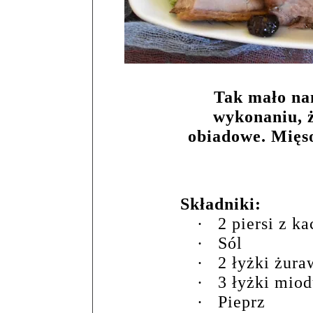
Tak mało na
wykonaniu, 
obiadowe. Mięso
Składniki:
·
2 piersi z ka
·
Sól
·
2 łyżki żura
·
3 łyżki mio
·
Pieprz