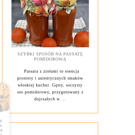
SZYBKI SPOSÓB NA PASSATĘ
POMIDOROWĄ
Passata z ziołami to esencja
prostoty i autentycznych smaków
włoskiej kuchni. Gęsty, soczysty
sos pomidorowy, przygotowany z
na
dojrzałych w ...
ać
e-
ch
y,
a,
na