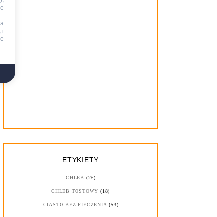
),
ie
za
 i
ne
ETYKIETY
CHLEB
(26)
CHLEB TOSTOWY
(18)
CIASTO BEZ PIECZENIA
(53)