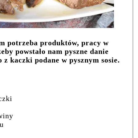
m potrzeba produktów, pracy w
żeby powstało nam pyszne danie
 z kaczki podane w pysznym sosie.
czki
winy
du