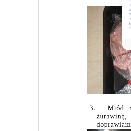
T
p
w
M
p
s
p
3.
Miód r
żurawinę
doprawiam