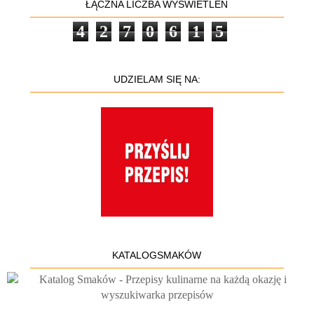
ŁĄCZNA LICZBA WYŚWIETLEŃ
4
2
7
0
6
1
5
UDZIELAM SIĘ NA:
KATALOGSMAKÓW