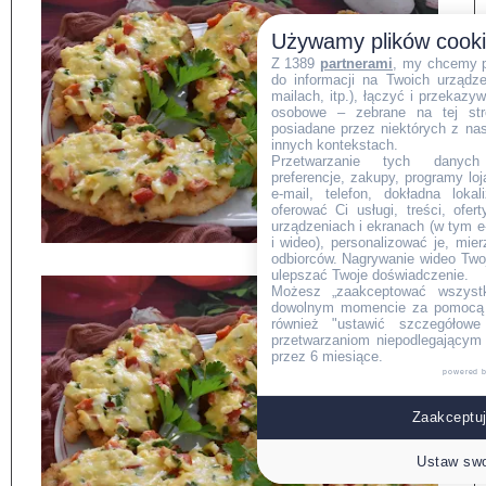
Używamy plików cook
Z 1389
partnerami
, my chcemy 
do informacji na Twoich urządzen
mailach, itp.), łączyć i przekaz
osobowe – zebrane na tej str
posiadane przez niektórych z na
innych kontekstach.
Przetwarzanie tych danych (i
preferencje, zakupy, programy loj
e-mail, telefon, dokładna lokal
oferować Ci usługi, treści, ofe
urządzeniach i ekranach (w tym e-
i wideo), personalizować je, mie
odbiorców. Nagrywanie wideo Twoje
ulepszać Twoje doświadczenie.
Możesz „zaakceptować wszyst
dowolnym momencie za pomocą l
również "ustawić szczegółowe 
przetwarzaniom niepodlegającym
przez 6 miesiące.
powered 
Zaakceptuj
Ustaw swo