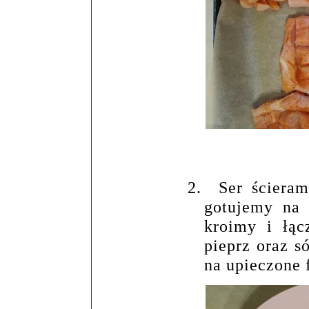
2.
Ser ścieram
gotujemy na 
kroimy i łą
pieprz oraz 
na upieczone f