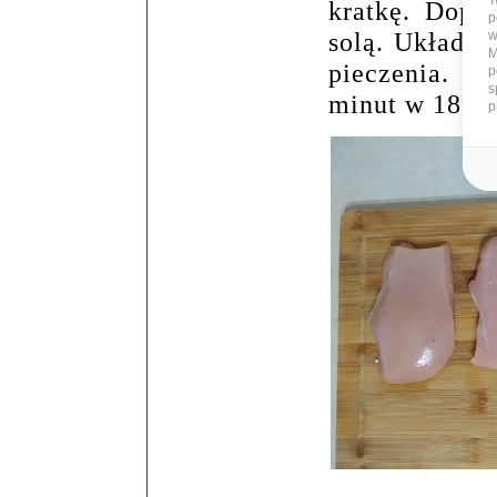
T
kratkę. Dopr
p
solą. Układa
w
M
pieczenia. P
p
s
minut w 180
°
p