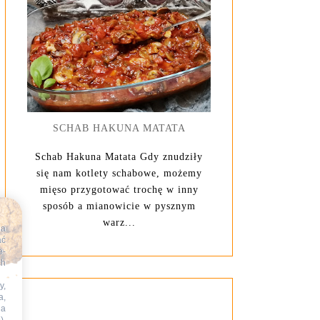
SCHAB HAKUNA MATATA
Schab Hakuna Matata Gdy znudziły
się nam kotlety schabowe, możemy
mięso przygotować trochę w inny
sposób a mianowicie w pysznym
warz...
na
ać
e-
ch
y,
a,
na