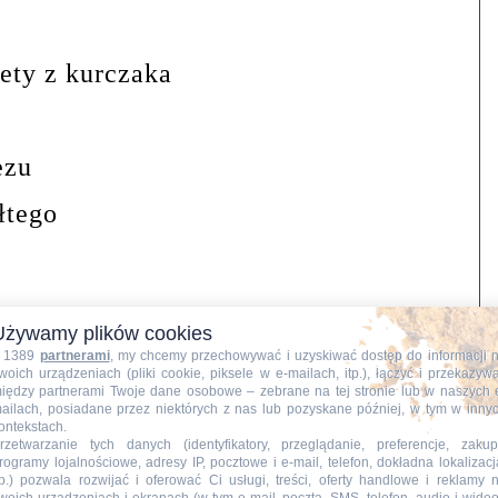
ety z kurczaka
ezu
łtego
Używamy plików cookies
kurczaka
 1389
partnerami
, my chcemy przechowywać i uzyskiwać dostęp do informacji 
woich urządzeniach (pliki cookie, piksele w e-mailach, itp.), łączyć i przekazyw
iędzy partnerami Twoje dane osobowe – zebrane na tej stronie lub w naszych 
ania:
ailach, posiadane przez niektórych z nas lub pozyskane później, w tym w inny
ontekstach.
my, osuszamy, obcinamy wystające
rzetwarzanie tych danych (identyfikatory, przeglądanie, preferencje, zakup
rogramy lojalnościowe, adresy IP, pocztowe i e-mail, telefon, dokładna lokalizacj
ą połówkę mięsa nacinamy
nożem w
tp.) pozwala rozwijać i oferować Ci usługi, treści, oferty handlowe i reklamy 