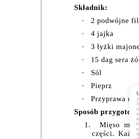
Składnik:
·
2 podwójne fil
·
4 jajka
·
3 łyżki majon
·
15 dag sera żó
·
Sól
·
Pieprz
·
Przyprawa do 
Z
T
m
Sposób przygotow
m
k
1.
Mięso myje
P
p
części. Każd
i