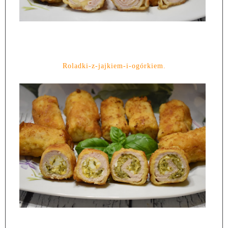
Roladki-z-jajkiem-i-ogórkiem.