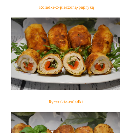
Roladki-z-pieczoną-papryką
Rycerskie-roladki.