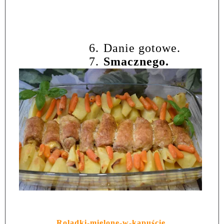
6.
Danie gotowe.
7.
Smacznego.
Roladki-mielone-w-kapuście.