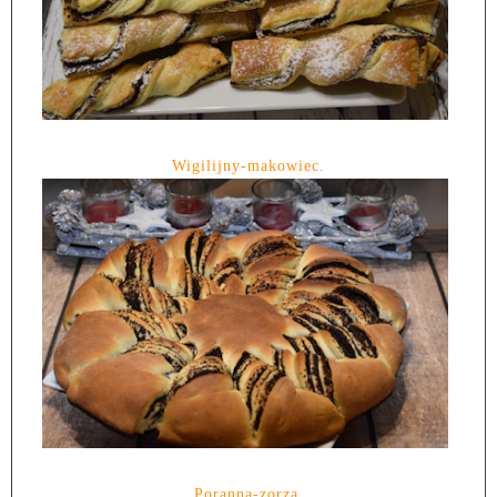
Wigilijny-makowiec.
Poranna-zorza.