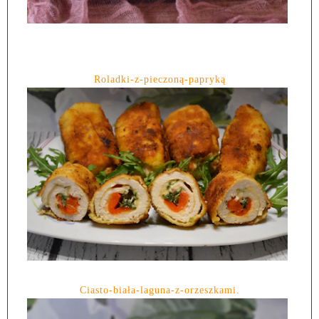
Roladki-z-pieczoną-papryką
Ciasto-biała-laguna-z-orzeszkami.