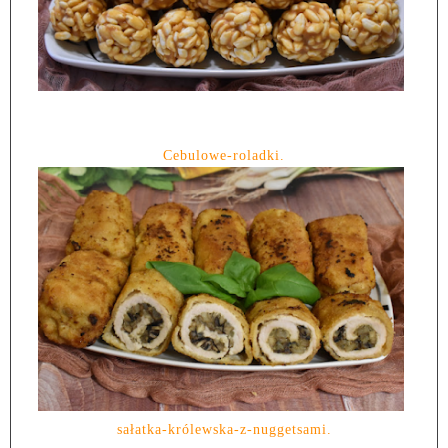
Cebulowe-roladki.
sałatka-królewska-z-nuggetsami.