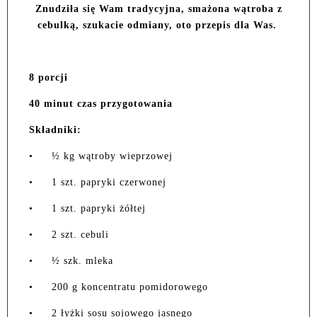
Znudziła się Wam tradycyjna, smażona wątroba z
cebulką, szukacie odmiany, oto przepis dla Was.
8 porcji
40 minut czas przygotowania
Składniki:
•
½ kg wątroby wieprzowej
•
1 szt. papryki czerwonej
•
1 szt. papryki żółtej
•
2 szt. cebuli
•
½ szk. mleka
•
200 g koncentratu pomidorowego
•
2 łyżki sosu sojowego jasnego