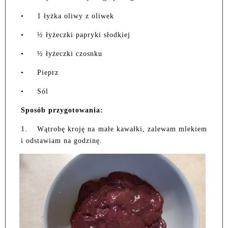
•
1 łyżka oliwy z oliwek
•
½ łyżeczki papryki słodkiej
•
½ łyżeczki czosnku
•
Pieprz
•
Sól
Sposób przygotowania:
1.
Wątrobę kroję na małe kawałki, zalewam mlekiem
i odstawiam na godzinę.