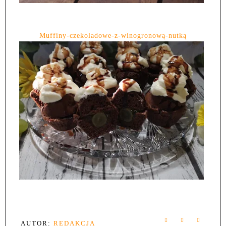
Muffiny-czekoladowe-z-winogronową-nutką
AUTOR:
REDAKCJA