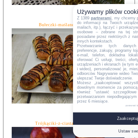
Używamy plików cook
Z 1389
partnerami
, my chcemy 
do informacji na Twoich urządzen
Bułeczki-maślane-z-jabłkiem.
mailach, itp.), łączyć i przekaz
osobowe – zebrane na tej str
posiadane przez niektórych z na
innych kontekstach.
Przetwarzanie tych danych (i
preferencje, zakupy, programy loj
e-mail, telefon, dokładna lokal
oferować Ci usługi, treści, ofe
urządzeniach i ekranach (w tym e-
i wideo), personalizować je, mie
odbiorców. Nagrywanie wideo Twoje
ulepszać Twoje doświadczenie.
Możesz „zaakceptować wszyst
dowolnym momencie za pomocą l
również "ustawić szczegółowe 
przetwarzaniom niepodlegającym
przez 6 miesiące.
powered 
Zaakceptuj
Trójkąciki-z-ciasta-francuskiego.
Ustaw swo