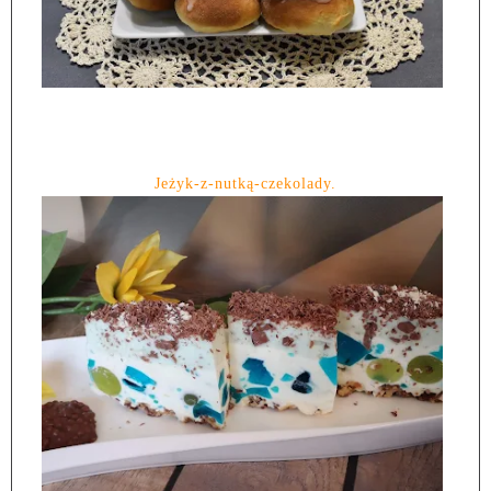
Jeżyk-z-nutką-czekolady.