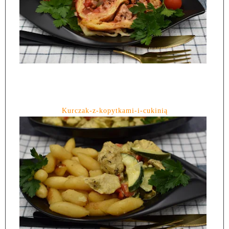
Kurczak-z-kopytkami-i-cukinią