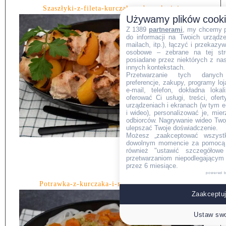
Szaszłyki-z-fileta-kurczaka-z-brzoskwinią
Używamy plików cook
Z 1389
partnerami
, my chcemy 
do informacji na Twoich urządzen
mailach, itp.), łączyć i przekaz
osobowe – zebrane na tej str
posiadane przez niektórych z na
innych kontekstach.
Przetwarzanie tych danych (i
preferencje, zakupy, programy loj
e-mail, telefon, dokładna lokal
oferować Ci usługi, treści, ofe
urządzeniach i ekranach (w tym e-
i wideo), personalizować je, mie
odbiorców. Nagrywanie wideo Twoje
ulepszać Twoje doświadczenie.
Możesz „zaakceptować wszyst
dowolnym momencie za pomocą l
również "ustawić szczegółowe 
przetwarzaniom niepodlegającym
przez 6 miesiące.
powered 
Potrawka-z-kurczaka-i-makaronu-ryżowego.
Zaakceptuj
Ustaw swo