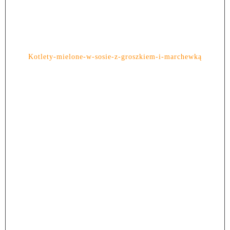
Kotlety-mielone-w-sosie-z-groszkiem-i-marchewką