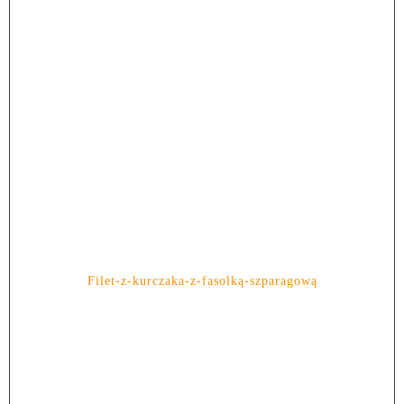
Filet-z-kurczaka-z-fasolką-szparagową