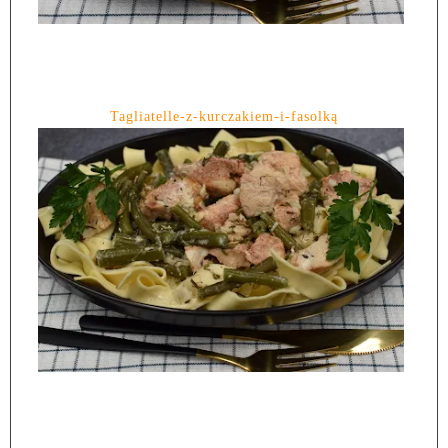
Tagliatelle-z-kurczakiem-i-fasolką