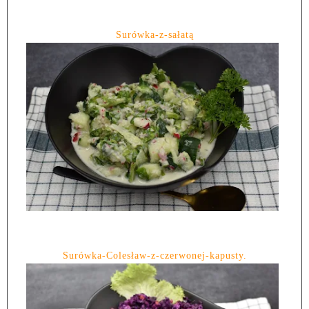
Surówka-z-sałatą
Surówka-Colesław-z-czerwonej-kapusty.