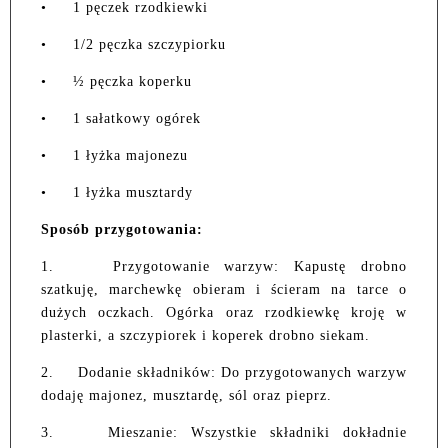
•
1 pęczek rzodkiewki
•
1/2 pęczka szczypiorku
•
½ pęczka koperku
•
1 sałatkowy ogórek
•
1 łyżka majonezu
•
1 łyżka musztardy
Sposób przygotowania:
1.
Przygotowanie warzyw: Kapustę drobno
szatkuję, marchewkę obieram i ścieram na tarce o
dużych oczkach. Ogórka oraz rzodkiewkę kroję w
plasterki, a szczypiorek i koperek drobno siekam.
2.
Dodanie składników: Do przygotowanych warzyw
dodaję majonez, musztardę, sól oraz pieprz.
3.
Mieszanie: Wszystkie składniki dokładnie