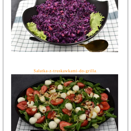
Sałatka-z-truskawkami-do-grilla.