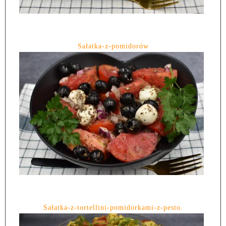
Sałatka-z-pomidorów
Sałatka-z-tortellini-pomidorkami-z-pesto.