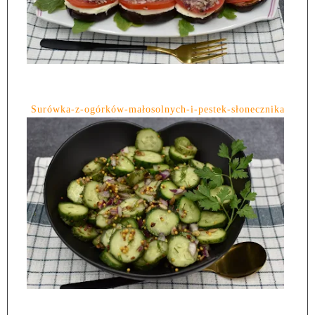
Surówka-z-ogórków-małosolnych-i-pestek-słonecznika