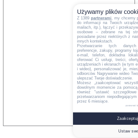
Używamy plików cook
Z 1389
partnerami
, my chcemy 
do informacji na Twoich urządzen
mailach, itp.), łączyć i przekaz
osobowe – zebrane na tej str
posiadane przez niektórych z na
innych kontekstach.
Przetwarzanie tych danych (i
preferencje, zakupy, programy loj
e-mail, telefon, dokładna lokal
oferować Ci usługi, treści, ofe
urządzeniach i ekranach (w tym e-
i wideo), personalizować je, mie
odbiorców. Nagrywanie wideo Twoje
ulepszać Twoje doświadczenie.
Możesz „zaakceptować wszyst
dowolnym momencie za pomocą l
również "ustawić szczegółowe 
przetwarzaniom niepodlegającym
przez 6 miesiące.
powered 
Zaakceptuj
Ustaw swo