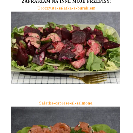
ZAPRASZAM NA INNE MOJE PRZEPISY:
Uroczysta-sałatka-z-burakiem
Sałatka-caprese-al-salmone.