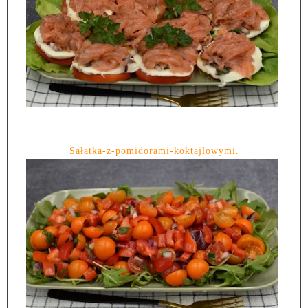
Sałatka-z-pomidorami-koktajlowymi.