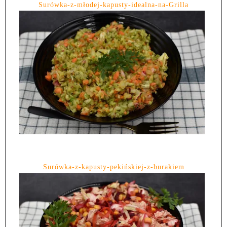
Surówka-z-młodej-kapusty-idealna-na-Grilla
Surówka-z-kapusty-pekińskiej-z-burakiem