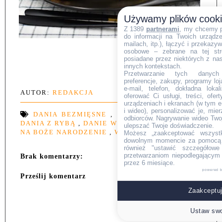
Używamy plików cook
Z 1389
partnerami
, my chcemy 
do informacji na Twoich urządzen
mailach, itp.), łączyć i przekaz
osobowe – zebrane na tej str
posiadane przez niektórych z na
innych kontekstach.
Przetwarzanie tych danych (i
preferencje, zakupy, programy loj
e-mail, telefon, dokładna lokal
AUTOR:
REDAKCJA
oferować Ci usługi, treści, ofe
urządzeniach i ekranach (w tym e-
i wideo), personalizować je, mie
DANIA BEZMIĘSNE
,
DANIA NA IMPREZY
,
odbiorców. Nagrywanie wideo Twoje
DANIA Z RYBĄ
,
DANIE W 30 MINUT
,
PRZEPISY
ulepszać Twoje doświadczenie.
NA BOŻE NARODZENIE
,
WIELKANOC
Możesz „zaakceptować wszyst
dowolnym momencie za pomocą l
również "ustawić szczegółowe 
przetwarzaniom niepodlegającym
Brak komentarzy:
przez 6 miesiące.
powered 
Prześlij komentarz
Zaakceptuj
Ustaw swo