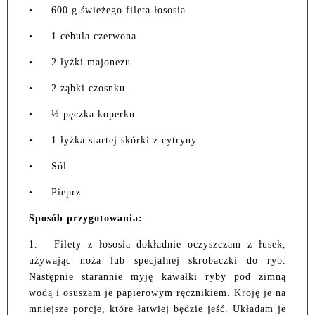
•
600 g świeżego fileta łososia
•
1 cebula czerwona
•
2 łyżki majonezu
•
2 ząbki czosnku
•
½ pęczka koperku
•
1 łyżka startej skórki z cytryny
•
Sól
•
Pieprz
Sposób przygotowania:
1.
Filety z łososia dokładnie oczyszczam z łusek,
używając noża lub specjalnej skrobaczki do ryb.
Następnie starannie myję kawałki ryby pod zimną
wodą i osuszam je papierowym ręcznikiem. Kroję je na
mniejsze porcje, które łatwiej będzie jeść. Układam je