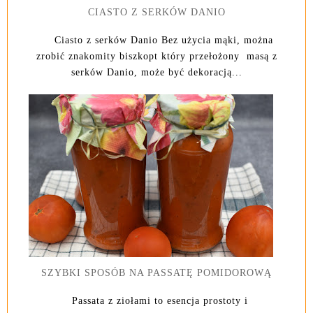
CIASTO Z SERKÓW DANIO
Ciasto z serków Danio Bez użycia mąki, można
zrobić znakomity biszkopt który przełożony masą z
serków Danio, może być dekoracją...
SZYBKI SPOSÓB NA PASSATĘ POMIDOROWĄ
Passata z ziołami to esencja prostoty i