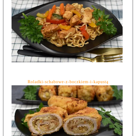
Roladki-schabowe-z-boczkiem-i-kapustą