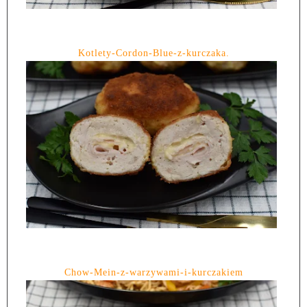
Kotlety-Cordon-Blue-z-kurczaka.
Chow-Mein-z-warzywami-i-kurczakiem