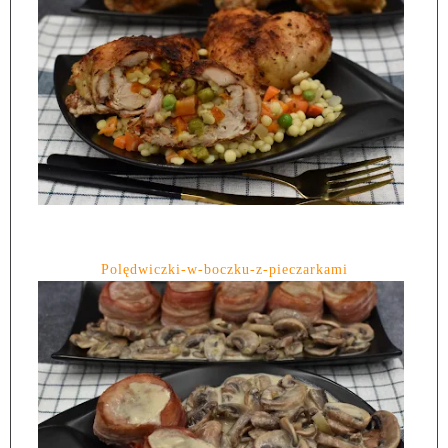
Polędwiczki-w-boczku-z-pieczarkami