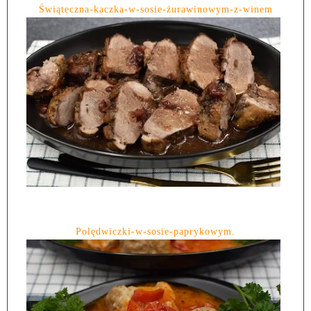
Świąteczna-kaczka-w-sosie-żurawinowym-z-winem
Polędwiczki-w-sosie-paprykowym.