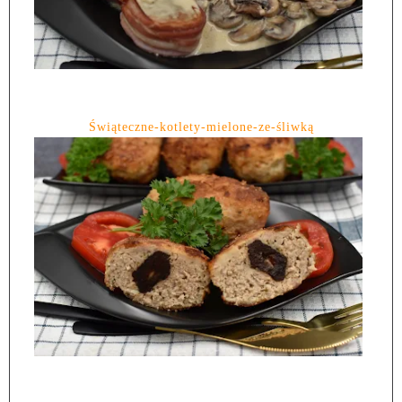
Świąteczne-kotlety-mielone-ze-śliwką